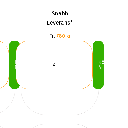
Sailun ICE
BLAZER
Snabb
WST3 FS
Leverans*
Fr.
780 kr
Köp
Köp
Nu
Nu