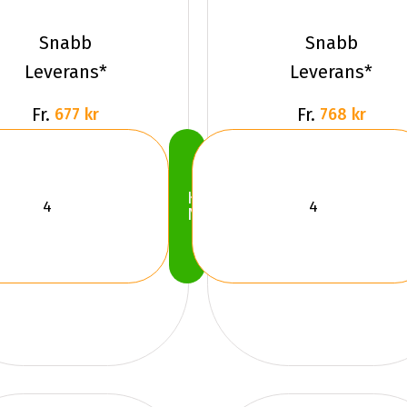
ICE
Sailun ICE
BLAZER
BLAZER
Snabb
Snabb
WST3 Du
WST3 Du
Leverans*
Leverans*
Fr.
Fr.
677 kr
768 kr
Köp
Nu