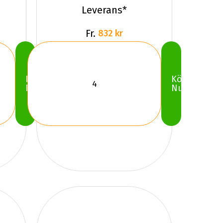
WST3 FS
Leverans*
Fr.
832 kr
Köp
Köp
Nu
Nu