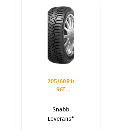
205/60R16
96T
Sailun ICE
BLAZER
Snabb
WST3 FS
Leverans*