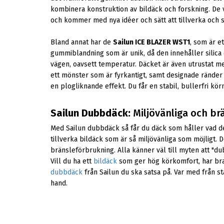
kombinera konstruktion av bildäck och forskning. De v
och kommer med nya idéer och sätt att tillverka och
Bland annat har de
Sailun ICE BLAZER WST1
, som är e
gummiblandning som är unik, då den innehåller silica 
vägen, oavsett temperatur. Däcket är även utrustat 
ett mönster som är fyrkantigt, samt designade ränder 
en plogliknande effekt. Du får en stabil, bullerfri kö
Sailun Dubbdäck:
Miljövänliga och brä
Med Sailun dubbdäck så får du däck som håller vad de lo
tillverka bildäck som är så miljövänliga som möjligt.
bränsleförbrukning. Alla känner väl till myten att "d
Vill du ha ett
bildäck
som ger hög körkomfort, har bra e
dubbdäck
från Sailun du ska satsa på. Var med från st
hand.