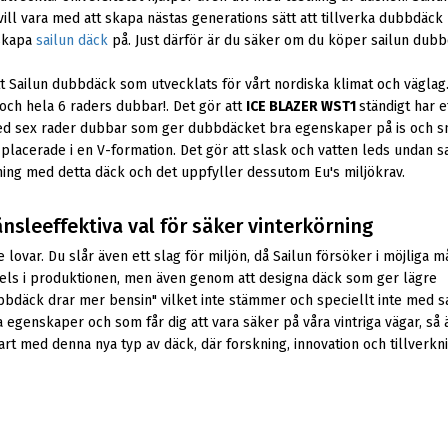
ill vara med att skapa nästas generations sätt att tillverka dubbdäck 
 skapa
sailun däck
på. Just därför är du säker om du köper sailun dubb
tt Sailun dubbdäck som utvecklats för vårt nordiska klimat och väglag
och hela 6 raders dubbar!. Det gör att
ICE BLAZER WST1
ständigt har 
med sex rader dubbar som ger dubbdäcket bra egenskaper på is och sn
placerade i en V-formation. Det gör att slask och vatten leds undan sa
rning med detta däck och det uppfyller dessutom Eu's miljökrav.
nsleeffektiva val för säker vinterkörning
var. Du slår även ett slag för miljön, då Sailun försöker i möjliga mån
 Dels i produktionen, men även genom att designa däck som ger lägre
ubbdäck drar mer bensin" vilket inte stämmer och speciellt inte med 
genskaper och som får dig att vara säker på våra vintriga vägar, så ä
art med denna nya typ av däck, där forskning, innovation och tillverkn