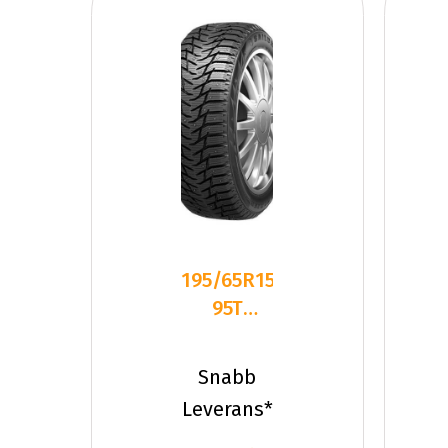
195/65R15
95T
Sailun ICE
BLAZER
Snabb
WST3 FS
Leverans*