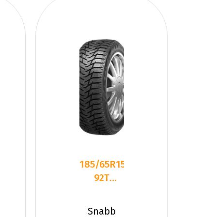
185/65R15
92T
Sailun ICE
BLAZER
Snabb