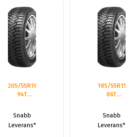
205/55R16
185/55R15
94T
86T
Sailun ICE
Sailun ICE
BLAZER
BLAZER
Snabb
Snabb
WST3 FS
WST3 XL
Leverans*
Leverans*