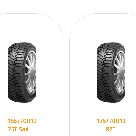
155/70R13
175/70R13
75T Sailun
82T