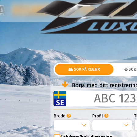
DUBBDÄCK
KOMPLETTA HJUL
NA
SÖK PÅ REG.NR
SÖK 
Börja med ditt registrer
Bredd
Profil