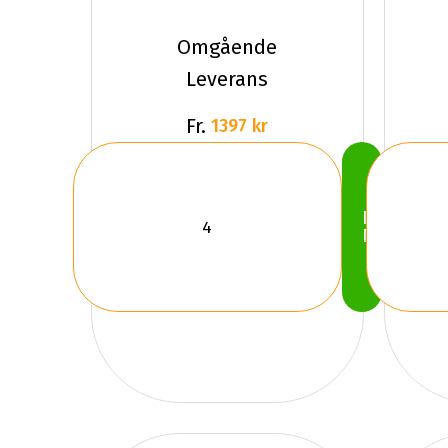
Sailun ICE
BLAZER
Omgående
WST3 X
Leverans
Fr.
1397 kr
Köp
Nu