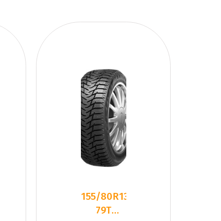
155/80R13
79T