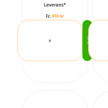
WST3 FS
Leverans*
Fr.
818 kr
Köp
Nu