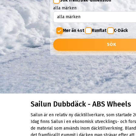
Sök fram/bak-dimension
alla märken
Mer än 4st
Runflat
C-Däck
SÖK
Sailun Dubbdäck - ABS Wheels
Sailun är en relativ ny däcktillverkare, som startade 2
Idag finns Sailun i en ekonomisk utvecklings- och for
de material som används inom däcktillverkning. Bland
det framförallt gummit i däcken man strävar efter att 