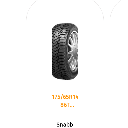
175/65R14
86T
Sailun ICE
BLAZER
Snabb