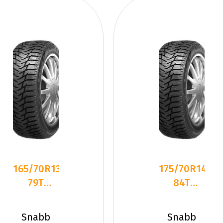
165/70R13
175/70R14
79T
84T
Sailun ICE
Sailun ICE
BLAZER
BLAZER
Snabb
Snabb