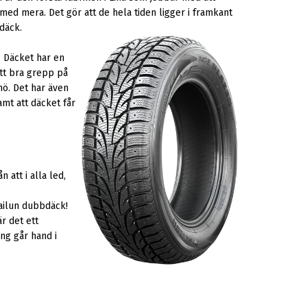
med mera. Det gör att de hela tiden ligger i framkant
däck.
. Däcket har en
ett bra grepp på
ö. Det har även
mt att däcket får
 att i alla led,
sailun dubbdäck!
r det ett
ing går hand i