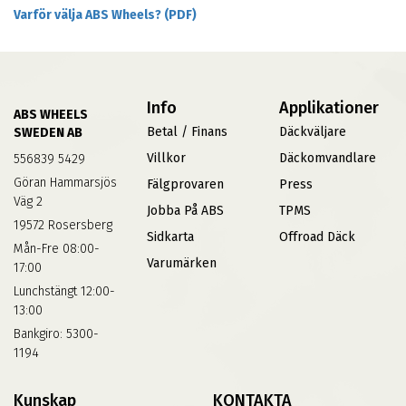
Varför välja ABS Wheels? (PDF)
Info
Applikationer
ABS WHEELS
Betal / Finans
Däckväljare
SWEDEN AB
Villkor
Däckomvandlare
556839 5429
Göran Hammarsjös
Fälgprovaren
Press
Väg 2
Jobba På ABS
TPMS
19572 Rosersberg
Sidkarta
Offroad Däck
Mån-Fre 08:00-
Varumärken
17:00
Lunchstängt 12:00-
13:00
Bankgiro: 5300-
1194
Kunskap
KONTAKTA