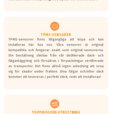
ett tyst däck.
Ett däck med tre svarta vågor uppnår de
europeiska kraven som finns i dagsläget,
men är inte längre tillåtna enligt nya
regelverket som introduceras år 2016.
Ett däck med två svarta vågor är redan
godkända för år 2016 nya regelverk.
TPMS-SENSORER
TPMS-sensorer finns tillgängliga att köpa och kan
Ett däck med en svart våg kommer vara
installeras här hos oss. Våra sensorer är original
minst tre decibel tystare än det
kompatibla och fungerar exakt som original-sensorerna.
regelverk som börjar gälla 2016.
Din beställning skickas från vår dedikerade däck- och
fälganläggning och försäkras i förpackningar certifierade
av transportör. Det finns alltså ingen anledning att oroa
sig för skador under frakten. Dina fälgar och/eller däck
kommer att levereras i perfekt skick, redo att installeras!
TOPPMODERN UTRUSTNING