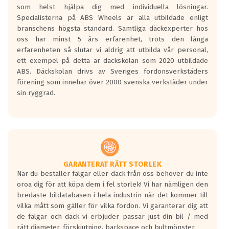
som helst hjälpa dig med individuella lösningar.
den kortaste bromssträckan och F är den
Specialisterna på ABS Wheels är alla utbildade enligt
längsta.
branschens högsta standard. Samtliga däckexperter hos
Inga D eller G betyg delas ut för
oss har minst 5 års erfarenhet, trots den långa
personbilar och lätta lastbilar.
erfarenheten så slutar vi aldrig att utbilda vår personal,
Betyget sätts efter ett test där däcken
ett exempel på detta är däckskolan som 2020 utbildade
skall bromsa in på en väg där det ligger
ABS. Däckskolan drivs av Sveriges fordonsverkstäders
0.5-1.5 mm vatten.
förening som innehar över 2000 svenska verkstäder under
I 80km/h kommer skillnaden på
sin ryggrad.
bromssträckan vara fyra billängder( ca
18meter) mellan däck med betyg A
gentemot F.
Bullernivån:
Vid körning i över 50km/h brukar
rullmotståndets ljud överträffa
GARANTERAT RÄTT STORLEK
När du beställer fälgar eller däck från oss behöver du inte
motorljudet.
oroa dig för att köpa dem i fel storlek! Vi har nämligen den
På däckmärkningen kommer det finnas
bredaste bildatabasen i hela industrin när det kommer till
en symbol av ett däck med vågar. Hög
vilka mått som gäller för vilka fordon. Vi garanterar dig att
bullernivå markeras med svarta vågor
de fälgar och däck vi erbjuder passar just din bil / med
medans de vita vågorna påvisar om det är
rätt diameter, förskjutning, backspace och bultmönster.