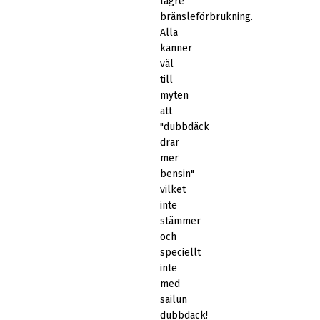
lägre
bränsleförbrukning.
Alla
känner
väl
till
myten
att
"dubbdäck
drar
mer
bensin"
vilket
inte
stämmer
och
speciellt
inte
med
sailun
dubbdäck!