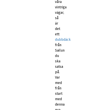
våra
vintriga
vägar,
så
är
det
ett
dubbdäck
från
Sailun
du
ska
satsa
på.
Var
med
från
start
med
denna
nya