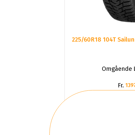
225/60R18 104T Sailun
Omgående L
Fr.
139