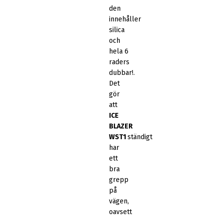
den
innehåller
silica
och
hela 6
raders
dubbar!.
Det
gör
att
ICE
BLAZER
WST1
ständigt
har
ett
bra
grepp
på
vägen,
oavsett