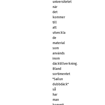
universitetet
när
det
kommer
till
att
utveckla
de
material
som
används
inom
däcktillverkning.
Bland
sortimentet
"Sailun
dubbdäck"
så
har
man
kommit