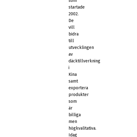
som
startade
2002.
De
vill
bidra
till
utvecklingen
av
däcktillverkning
i
Kina
samt
exportera
produkter
som
är
billiga
men
högkvalitativa.
Idag