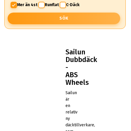
Mer än 4st
Runflat
C-Däck
SÖK
Sailun
Dubbdäck
-
ABS
Wheels
Sailun
är
en
relativ
ny
däcktillverkare,