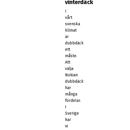
vinterdäck
I
vårt
svenska
klimat
är
dubbdäck
ett
måste.
Att
välja
Nokian
dubbdäck
har
många
fördelar.
I
Sverige
har
vi