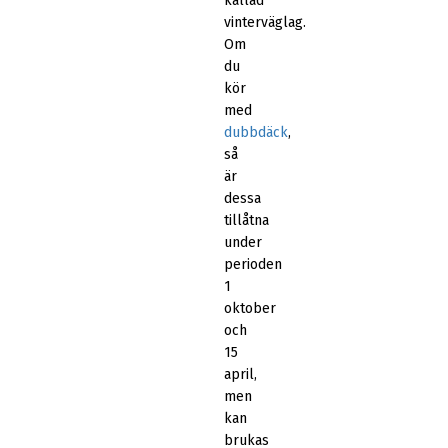
kallad
vinterväglag.
Om
du
kör
med
dubbdäck
,
så
är
dessa
tillåtna
under
perioden
1
oktober
och
15
april,
men
kan
brukas