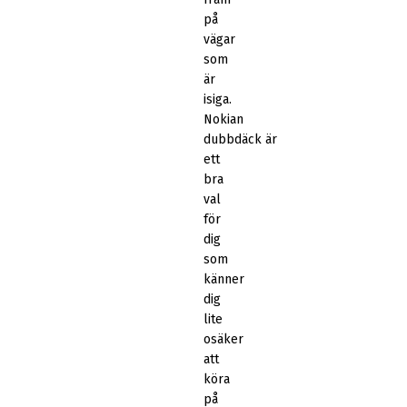
på
vägar
som
är
isiga.
Nokian
dubbdäck är
ett
bra
val
för
dig
som
känner
dig
lite
osäker
att
köra
på