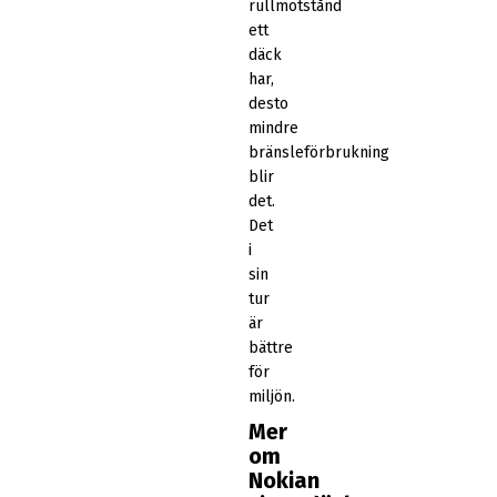
rullmotstånd
ett
däck
har,
desto
mindre
bränsleförbrukning
blir
det.
Det
i
sin
tur
är
bättre
för
miljön.
Mer
om
Nokian