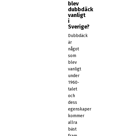
blev
dubbdäck
vanligt
i
Sverige?
Dubbdäck
är
något
som
blev
vanligt
under
1960-
talet
och
dess
egenskaper
kommer
allra
bäst
fram