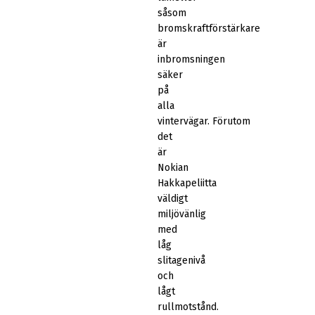
såsom
bromskraftförstärkare
är
inbromsningen
säker
på
alla
vintervägar. Förutom
det
är
Nokian
Hakkapeliitta
väldigt
miljövänlig
med
låg
slitagenivå
och
lågt
rullmotstånd.