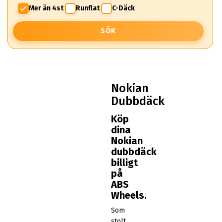
Mer än 4st
Runflat
C-Däck
SÖK
Nokian
Dubbdäck
Köp
dina
Nokian
dubbdäck
billigt
på
ABS
Wheels.
Som
stolt