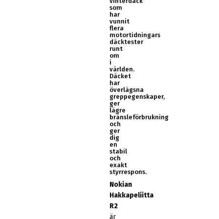
vinterdäck
som
har
vunnit
flera
motortidningars
däcktester
runt
om
i
världen.
Däcket
har
överlägsna
greppegenskaper,
ger
lägre
bränsleförbrukning
och
ger
dig
en
stabil
och
exakt
styrrespons.
Nokian
Hakkapeliitta
R2
är