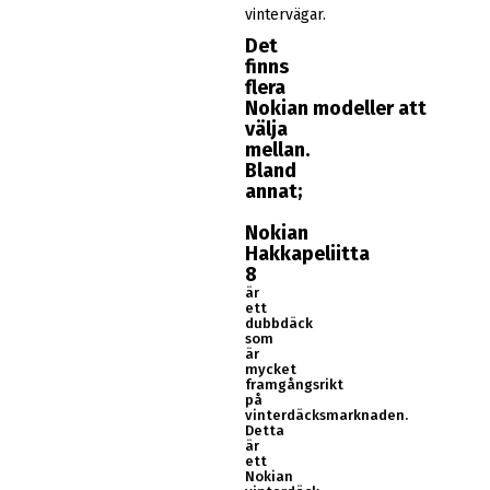
vintervägar.
Det
finns
flera
Nokian modeller att
välja
mellan.
Bland
annat;
Nokian
Hakkapeliitta
8
är
ett
dubbdäck
som
är
mycket
framgångsrikt
på
vinterdäcksmarknaden.
Detta
är
ett
Nokian