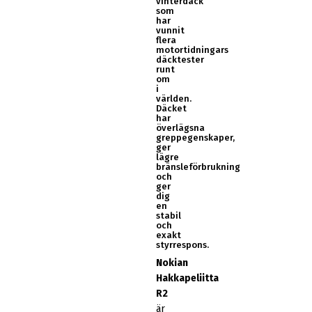
vinterdäck
som
har
vunnit
flera
motortidningars
däcktester
runt
om
i
världen.
Däcket
har
överlägsna
greppegenskaper,
ger
lägre
bränsleförbrukning
och
ger
dig
en
stabil
och
exakt
styrrespons.
Nokian
Hakkapeliitta
R2
är