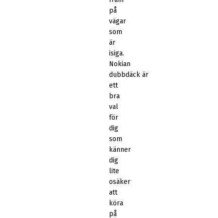
på
vägar
som
är
isiga.
Nokian
dubbdäck är
ett
bra
val
för
dig
som
känner
dig
lite
osäker
att
köra
på