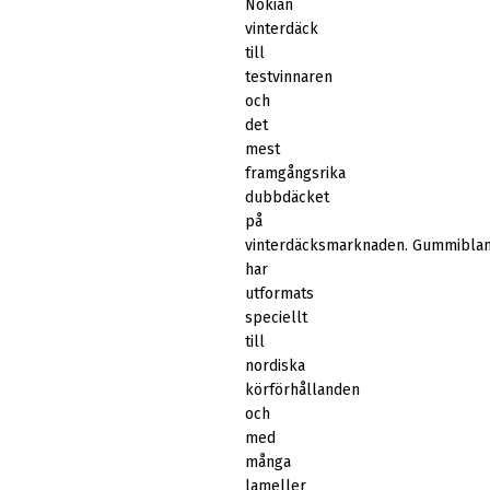
Nokian
vinterdäck
till
testvinnaren
och
det
mest
framgångsrika
dubbdäcket
på
vinterdäcksmarknaden. Gummibla
har
utformats
speciellt
till
nordiska
körförhållanden
och
med
många
lameller