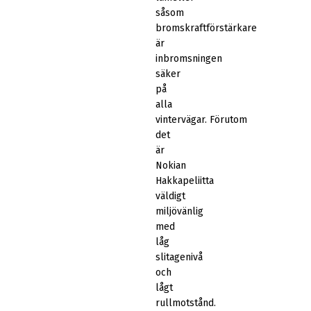
såsom
bromskraftförstärkare
är
inbromsningen
säker
på
alla
vintervägar. Förutom
det
är
Nokian
Hakkapeliitta
väldigt
miljövänlig
med
låg
slitagenivå
och
lågt
rullmotstånd.