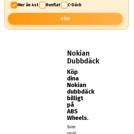
Mer än 4st
Runflat
C-Däck
SÖK
Nokian
Dubbdäck
Köp
dina
Nokian
dubbdäck
billigt
på
ABS
Wheels.
Som
stolt