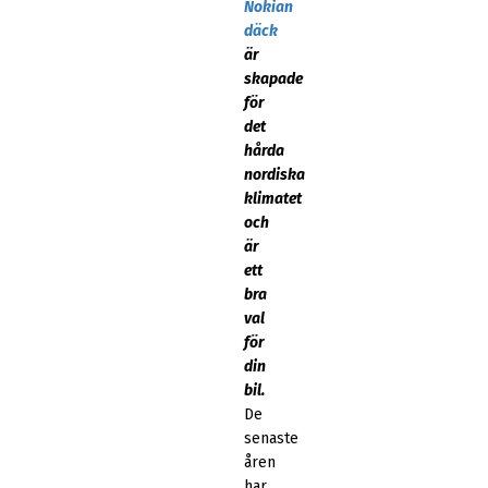
Nokian
däck
är
skapade
för
det
hårda
nordiska
klimatet
och
är
ett
bra
val
för
din
bil.
De
senaste
åren
har