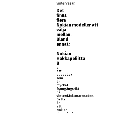
vintervägar.
Det
finns
flera
Nokian modeller att
välja
mellan.
Bland
annat;
Nokian
Hakkapeliitta
8
är
ett
dubbdäck
som
är
mycket
framgångsrikt
på
vinterdäcksmarknaden.
Detta
är
ett
Nokian