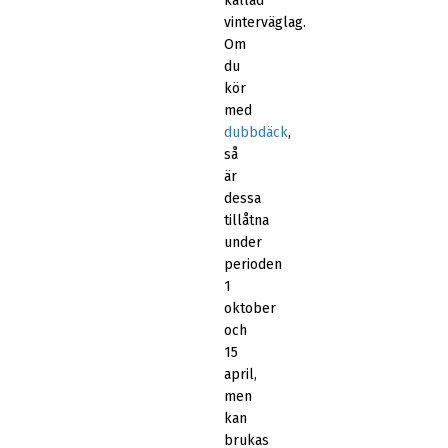
kallad
vinterväglag.
Om
du
kör
med
dubbdäck
,
så
är
dessa
tillåtna
under
perioden
1
oktober
och
15
april,
men
kan
brukas