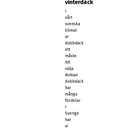
vinterdäck
I
vårt
svenska
klimat
är
dubbdäck
ett
måste.
Att
välja
Nokian
dubbdäck
har
många
fördelar.
I
Sverige
har
vi