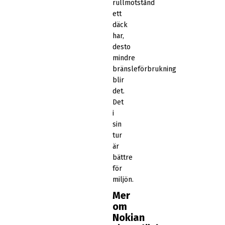
rullmotstånd
ett
däck
har,
desto
mindre
bränsleförbrukning
blir
det.
Det
i
sin
tur
är
bättre
för
miljön.
Mer
om
Nokian