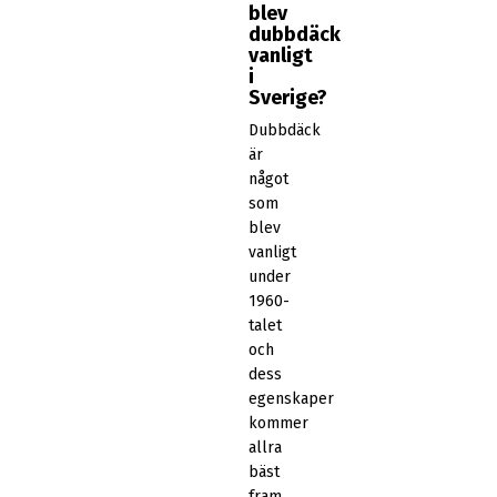
blev
dubbdäck
vanligt
i
Sverige?
Dubbdäck
är
något
som
blev
vanligt
under
1960-
talet
och
dess
egenskaper
kommer
allra
bäst
fram