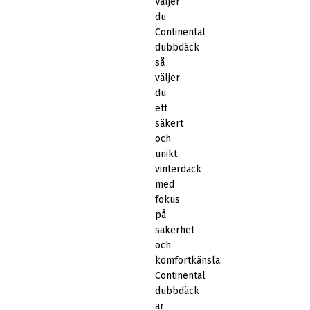
Väljer
du
Continental
dubbdäck
så
väljer
du
ett
säkert
och
unikt
vinterdäck
med
fokus
på
säkerhet
och
komfortkänsla.
Continental
dubbdäck
är