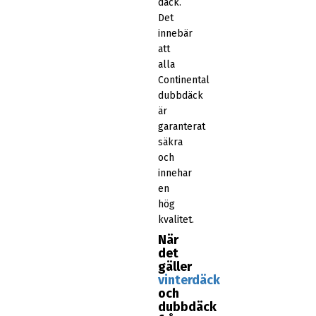
däck.
Det
innebär
att
alla
Continental
dubbdäck
är
garanterat
säkra
och
innehar
en
hög
kvalitet.
När
det
gäller
vinterdäck
och
dubbdäck