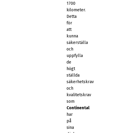
1700
kilometer.
Detta
för
att
kunna
säkerställa
och
uppfylla
de
högt
ställda
säkerhetskrav
och
kvalitetskrav
som
Continental
har
på
sina