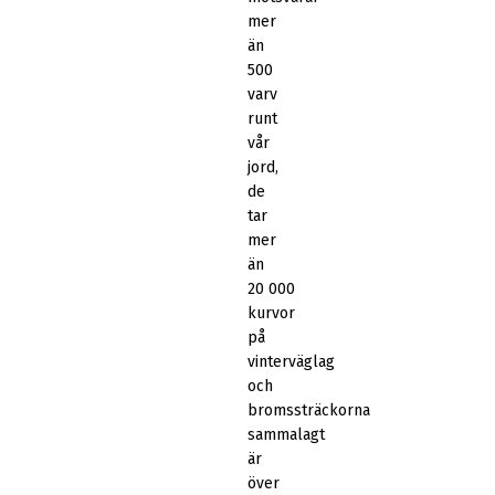
mer
än
500
varv
runt
vår
jord,
de
tar
mer
än
20 000
kurvor
på
vinterväglag
och
bromssträckorna
sammalagt
är
över