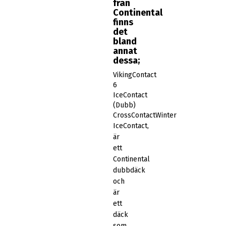
från
Continental
finns
det
bland
annat
dessa;
VikingContact
6
IceContact
(Dubb)
CrossContactWinter
IceContact,
är
ett
Continental
dubbdäck
och
är
ett
däck
som