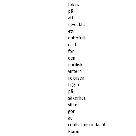
fokus
på
att
utveckla
ett
dubbfritt
däck
för
den
nordisk
vintern.
Fokusen
ligger
på
säkerhet
vilket
gör
at
contivikingcontact6
klarar