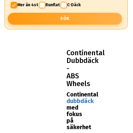
Mer än 4st
Runflat
C-Däck
SÖK
Continental
Dubbdäck
-
ABS
Wheels
Continental
dubbdäck
med
fokus
på
säkerhet