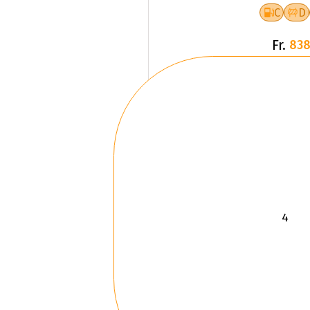
C
D
Fr.
838