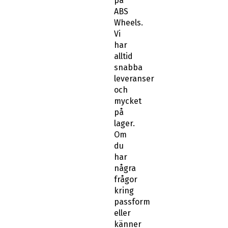
på
ABS
Wheels.
Vi
har
alltid
snabba
leveranser
och
mycket
på
lager.
Om
du
har
några
frågor
kring
passform
eller
känner