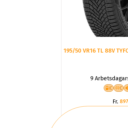
195/50 VR16 TL 88V TYF
9 Arbetsdagar
C
C
Fr.
897