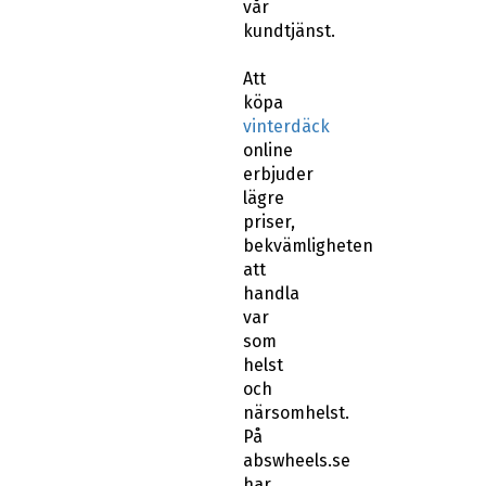
vår
kundtjänst.
Att
köpa
vinterdäck
online
erbjuder
lägre
priser,
bekvämligheten
att
handla
var
som
helst
och
närsomhelst.
På
abswheels.se
har