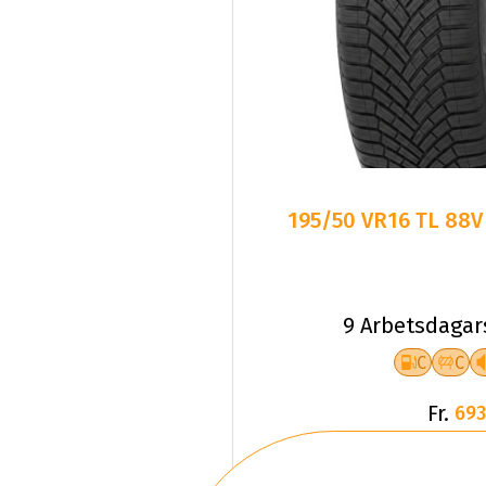
195/50 VR16 TL 88V
9 Arbetsdagar
C
C
Fr.
693