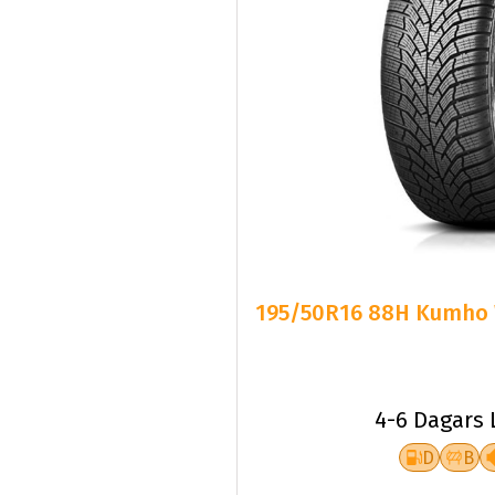
195/50R16 88H Kumho W
4-6 Dagars 
D
B