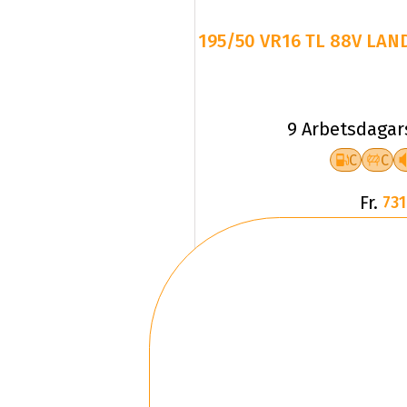
195/50 VR16 TL 88V LAN
9 Arbetsdagar
C
C
Fr.
731