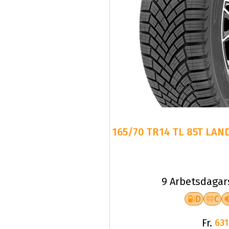
165/70 TR14 TL 85T LAN
9 Arbetsdagar
D
C
Fr.
631