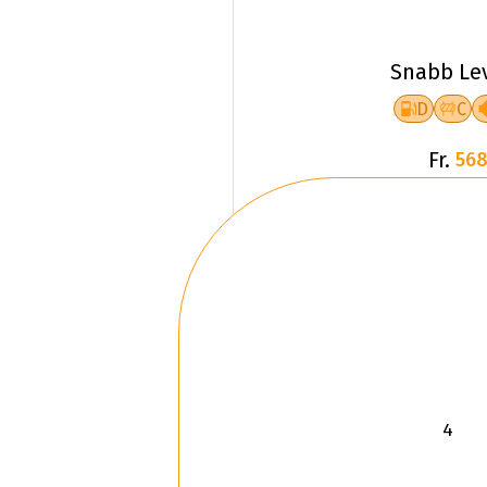
Snabb Le
D
C
Fr.
568