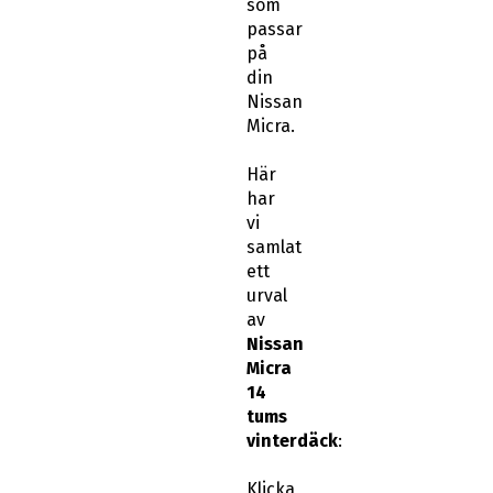
som
passar
på
din
Nissan
Micra.
Här
har
vi
samlat
ett
urval
av
Nissan
Micra
14
tums
vinterdäck
:
Klicka