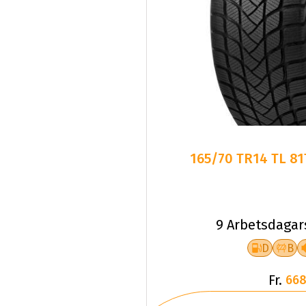
165/70 TR14 TL 8
9 Arbetsdagar
D
B
Fr.
668