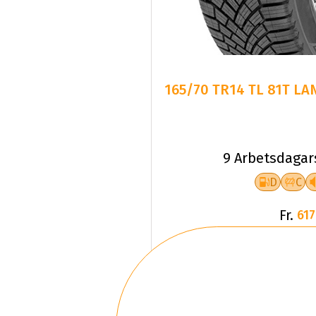
165/70 TR14 TL 81T LA
9 Arbetsdagar
D
C
Fr.
617