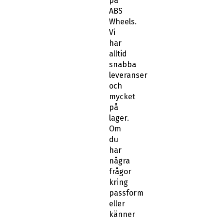
på
ABS
Wheels.
Vi
har
alltid
snabba
leveranser
och
mycket
på
lager.
Om
du
har
några
frågor
kring
passform
eller
känner