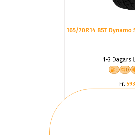
165/70R14 85T Dynamo 
1-3 Dagars 
E
D
Fr.
593