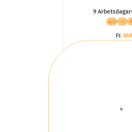
9 Arbetsdagar
D
C
Fr.
668