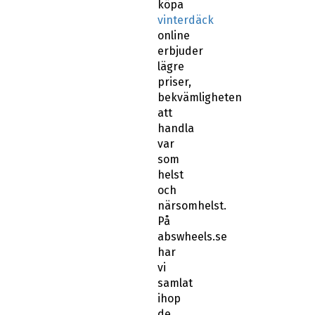
köpa
vinterdäck
online
erbjuder
lägre
priser,
bekvämligheten
att
handla
var
som
helst
och
närsomhelst.
På
abswheels.se
har
vi
samlat
ihop
de