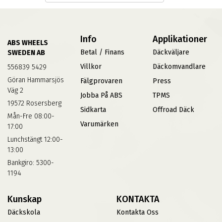
Info
Applikationer
ABS WHEELS
Betal / Finans
Däckväljare
SWEDEN AB
Villkor
Däckomvandlare
556839 5429
Göran Hammarsjös
Fälgprovaren
Press
Väg 2
Jobba På ABS
TPMS
19572 Rosersberg
Sidkarta
Offroad Däck
Mån-Fre 08:00-
Varumärken
17:00
Lunchstängt 12:00-
13:00
Bankgiro: 5300-
1194
Kunskap
KONTAKTA
Däckskola
Kontakta Oss