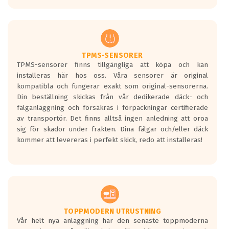
europeiska kraven som finns i dagsläget,
men är inte längre tillåtna enligt nya
regelverket som introduceras år 2016.
Ett däck med två svarta vågor är redan
godkända för år 2016 nya regelverk.
TPMS-SENSORER
TPMS-sensorer finns tillgängliga att köpa och kan
Ett däck med en svart våg kommer vara
installeras här hos oss. Våra sensorer är original
minst tre decibel tystare än det
kompatibla och fungerar exakt som original-sensorerna.
regelverk som börjar gälla 2016.
Din beställning skickas från vår dedikerade däck- och
fälganläggning och försäkras i förpackningar certifierade
av transportör. Det finns alltså ingen anledning att oroa
sig för skador under frakten. Dina fälgar och/eller däck
kommer att levereras i perfekt skick, redo att installeras!
TOPPMODERN UTRUSTNING
Vår helt nya anläggning har den senaste toppmoderna