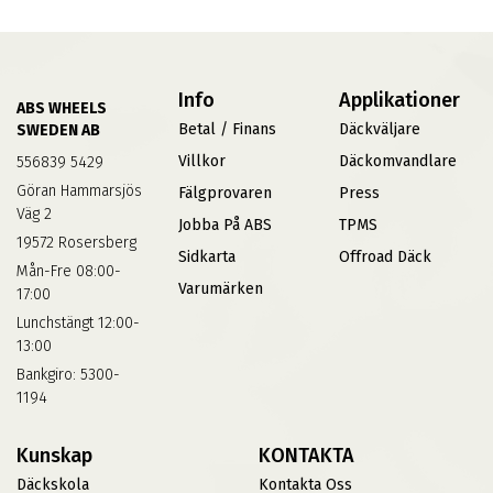
Info
Applikationer
ABS WHEELS
Betal / Finans
Däckväljare
SWEDEN AB
Villkor
Däckomvandlare
556839 5429
Göran Hammarsjös
Fälgprovaren
Press
Väg 2
Jobba På ABS
TPMS
19572 Rosersberg
Sidkarta
Offroad Däck
Mån-Fre 08:00-
Varumärken
17:00
Lunchstängt 12:00-
13:00
Bankgiro: 5300-
1194
Kunskap
KONTAKTA
Däckskola
Kontakta Oss