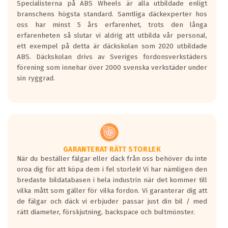
Specialisterna på ABS Wheels är alla utbildade enligt
längsta.
branschens högsta standard. Samtliga däckexperter hos
Inga D eller G betyg delas ut för
oss har minst 5 års erfarenhet, trots den långa
personbilar och lätta lastbilar.
erfarenheten så slutar vi aldrig att utbilda vår personal,
Betyget sätts efter ett test där däcken
ett exempel på detta är däckskolan som 2020 utbildade
skall bromsa in på en väg där det ligger
ABS. Däckskolan drivs av Sveriges fordonsverkstäders
0.5-1.5 mm vatten.
förening som innehar över 2000 svenska verkstäder under
I 80km/h kommer skillnaden på
sin ryggrad.
bromssträckan vara fyra billängder( ca
18meter) mellan däck med betyg A
gentemot F.
Bullernivån:
Vid körning i över 50km/h brukar
rullmotståndets ljud överträffa
GARANTERAT RÄTT STORLEK
När du beställer fälgar eller däck från oss behöver du inte
motorljudet.
oroa dig för att köpa dem i fel storlek! Vi har nämligen den
På däckmärkningen kommer det finnas
bredaste bildatabasen i hela industrin när det kommer till
en symbol av ett däck med vågar. Hög
vilka mått som gäller för vilka fordon. Vi garanterar dig att
bullernivå markeras med svarta vågor
de fälgar och däck vi erbjuder passar just din bil / med
medans de vita vågorna påvisar om det är
rätt diameter, förskjutning, backspace och bultmönster.
ett tyst däck.
Ett däck med tre svarta vågor uppnår de