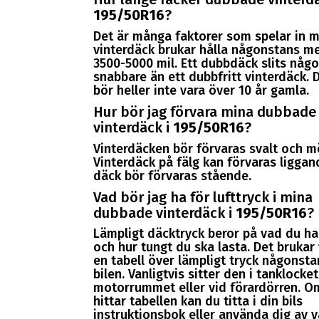
195/50R16
?
Det är många faktorer som spelar in m
vinterdäck brukar hålla någonstans me
3500-5000 mil. Ett dubbdäck slits någo
snabbare än ett dubbfritt vinterdäck.
bör heller inte vara över 10 år gamla.
Hur bör jag förvara mina dubbade
vinterdäck i
195/50R16
?
Vinterdäcken bör förvaras svalt och m
Vinterdäck på fälg kan förvaras liggan
däck bör förvaras stående.
Vad bör jag ha för lufttryck i mina
dubbade vinterdäck i
195/50R16
?
Lämpligt däcktryck beror på vad du har
och hur tungt du ska lasta. Det brukar
en tabell över lämpligt tryck någonsta
bilen. Vanligtvis sitter den i tanklocket,
motorrummet eller vid förardörren. O
hittar tabellen kan du titta i din bils
instruktionsbok eller använda dig av v