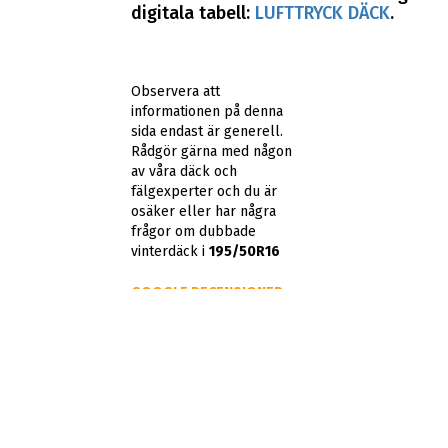
digitala tabell:
LUFTTRYCK DÄCK
.
Observera att
informationen på denna
sida endast är generell.
Rådgör gärna med någon
av våra däck och
fälgexperter och du är
osäker eller har några
frågor om dubbade
vinterdäck i
195/50R16
GOOGLE RECENSIONER
Lars Lantz
Bra services
och trevlig
personal.