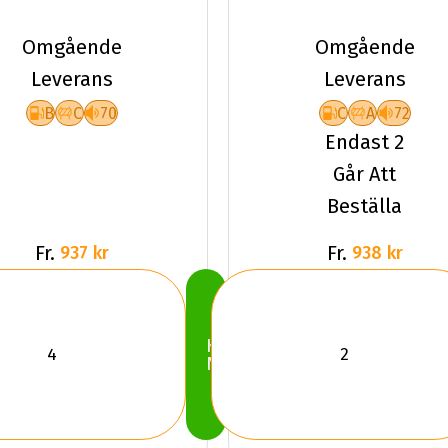
Kumho
97W XL
EcoWing
HS52
Omgående
Omgående
ES31
Leverans
Leverans
B
C
70
C
A
72
Endast 2
Går Att
Beställa
Fr.
Fr.
937 kr
938 kr
Köp
Nu