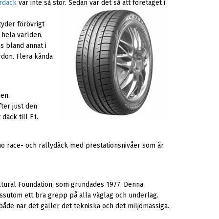
rdäck
var inte så stor. Sedan var det så att företaget i
tyder förövrigt
i hela världen.
s bland annat i
ordon. Flera kända
ien.
ter just den
däck till F1.
ho race- och rallydäck med prestationsnivåer som är
ltural Foundation, som grundades 1977. Denna
ssutom ett bra grepp på alla väglag och underlag.
både när det gäller det tekniska och det miljömässiga.