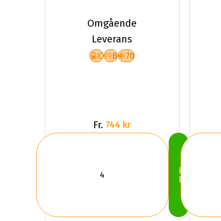
Kumho
EcoWing
Omgående
ES31
Leverans
C
B
70
Fr.
744 kr
Köp
Nu