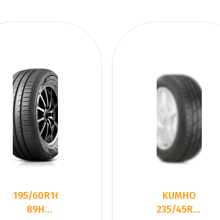
195/60R16
KUMHO
89H
235/45R17