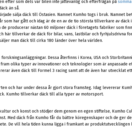
en efter som dels var bilen inte jättevanlig och efterfrågan på
somma
däck än så.
började sälja däck till Östasien. Namnet Kumho togs i bruk. Namnet be
 år som har gått och idag är de en av de tio största tillverkare av däck 
h de producerar nästan 60 miljoner däck i företagets fabriker som finn
h här tillverkar de däck för bilar, vans, lastbilar och fyrhjulsdrivna f
äljer man däck till cirka 180 länder över hela världen.
e forskningsanläggningar. Dessa återfinns i Korea, USA och Storbritann
a fram olika typer av innovationer och teknologier som är anpassade ef
ar även däck till Formel 3 racing samt att de även har utvecklat ett 
rten och har under dessa år gjort stora framsteg. Idag levererar Kum
. Kumho tillverkar däck till alla typer av motorsport.
kultur och konst och stödjer dem genom en egen stiftelse, Kumho Cu
konst. Med däck från Kumho får du bättre köregenskaper och de ger de
ete. De vill hela tiden kunna ligga i framkant av produktutvecklingen 