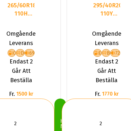
265/60R18
295/40R20
110H
110Y
Kumho
Kumho
Crugen
Crugen
Omgående
Omgående
Prem
HP91 XL
Leverans
Leverans
KL33
C
D
69
E
B
72
Endast 2
Endast 2
Går Att
Går Att
Beställa
Beställa
Fr.
Fr.
1500 kr
1770 kr
Köp
Nu