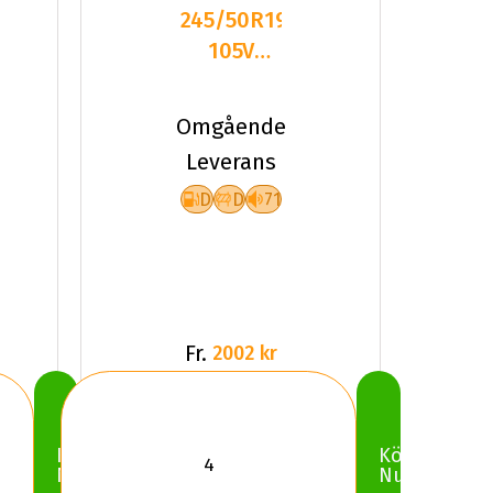
245/50R19
105V
Kumho
Crugen
Omgående
HP71 XL
Leverans
2025
D
D
71
Fr.
2002 kr
Köp
Köp
Nu
Nu