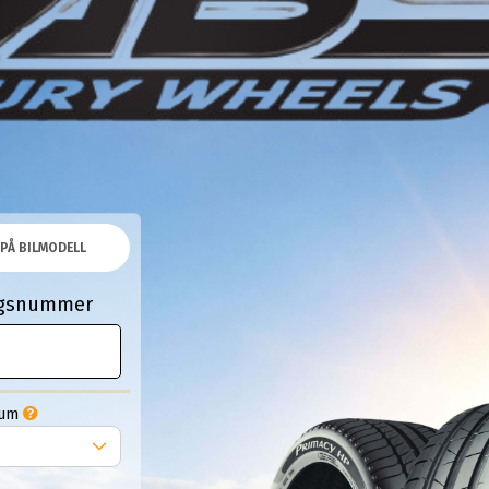
PÅ BILMODELL
ingsnummer
Tum