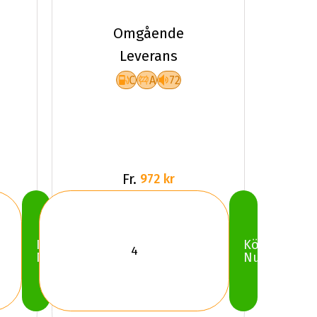
88Y
KUMHO
Omgående
ECSTA
Leverans
PS71 XL
C
A
72
Fr.
972 kr
Köp
Köp
Nu
Nu