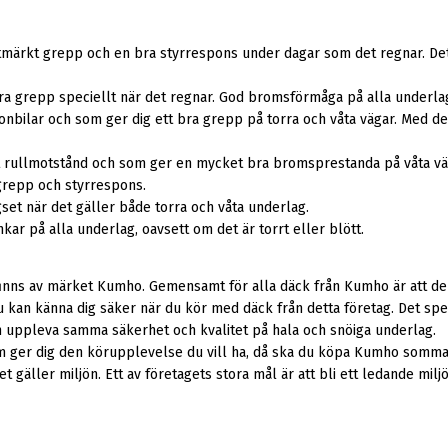
utmärkt grepp och en bra styrrespons under dagar som det regnar. D
 grepp speciellt när det regnar. God bromsförmåga på alla underla
onbilar och som ger dig ett bra grepp på torra och våta vägar. Med d
 rullmotstånd och som ger en mycket bra bromsprestanda på våta väga
grepp och styrrespons.
set när det gäller både torra och våta underlag.
ar på alla underlag, oavsett om det är torrt eller blött.
finns av märket Kumho. Gemensamt för alla däck från Kumho är att de 
an känna dig säker när du kör med däck från detta företag. Det spelar 
 uppleva samma säkerhet och kvalitet på hala och snöiga underlag.
som ger dig den körupplevelse du vill ha, då ska du köpa Kumho somma
t gäller miljön. Ett av företagets stora mål är att bli ett ledande milj