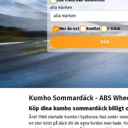
Sök fram/bak-dimension
alla märken
Mer än 4st
Runflat
C-Däck
SÖK
Kumho Sommardäck - ABS Whe
Köp dina kumho sommardäck billigt o
Året 1960 startade Kumho i Sydkorea, fast under namnet
en stor brist på däck till de egna fordon man hade. Fö