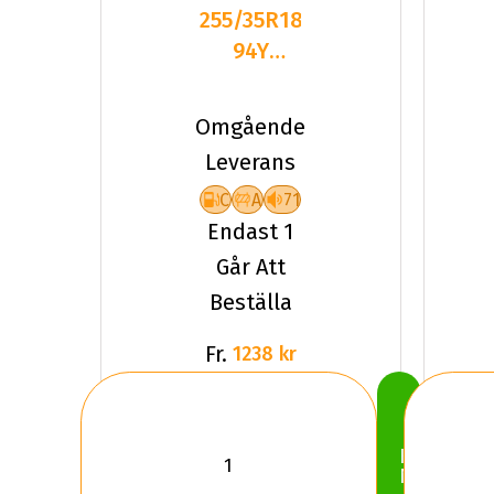
255/35R18
94Y
Kumho
Ecsta
Omgående
Sport
Leverans
PS72 XL
C
A
71
Endast 1
Går Att
Beställa
Fr.
1238 kr
Köp
Nu