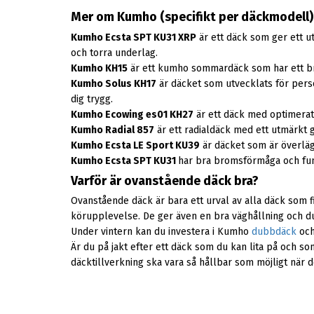
Mer om Kumho (specifikt per däckmodell)
Kumho Ecsta SPT KU31 XRP
är ett däck som ger ett 
och torra underlag.
Kumho KH15
är ett kumho sommardäck som har ett bra
Kumho Solus KH17
är däcket som utvecklats för pers
dig trygg.
Kumho Ecowing es01 KH27
är ett däck med optimerat
Kumho Radial 857
är ett radialdäck med ett utmärkt 
Kumho Ecsta LE Sport KU39
är däcket som är överläg
Kumho Ecsta SPT KU31
har bra bromsförmåga och funk
Varför är ovanstående däck bra?
Ovanstående däck är bara ett urval av alla däck som 
körupplevelse. De ger även en bra väghållning och du k
Under vintern kan du investera i Kumho
dubbdäck
och
Är du på jakt efter ett däck som du kan lita på och 
däcktillverkning ska vara så hållbar som möjligt när de