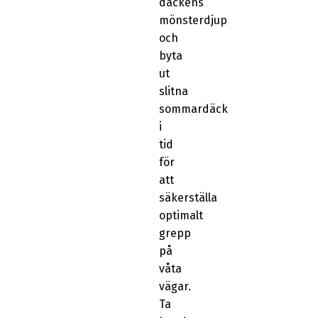
däckens
mönsterdjup
och
byta
ut
slitna
sommardäck
i
tid
för
att
säkerställa
optimalt
grepp
på
våta
vägar.
Ta