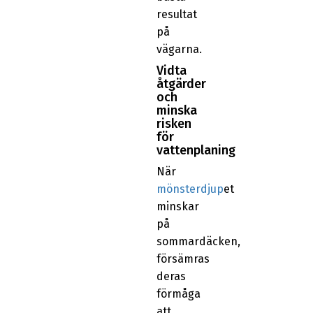
resultat
på
vägarna.
Vidta
åtgärder
och
minska
risken
för
vattenplaning
När
mönsterdjup
et
minskar
på
sommardäcken,
försämras
deras
förmåga
att