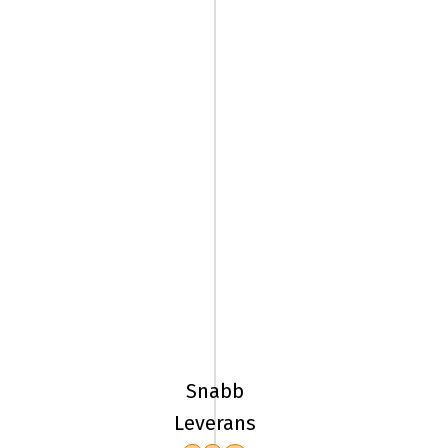
235/40R18
95Y
Kumho
Ecsta
Snabb
PS91
Leverans