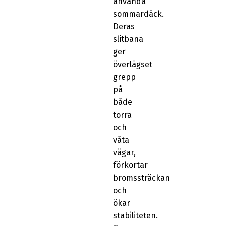
använda
sommardäck.
Deras
slitbana
ger
överlägset
grepp
på
både
torra
och
våta
vägar,
förkortar
bromssträckan
och
ökar
stabiliteten.