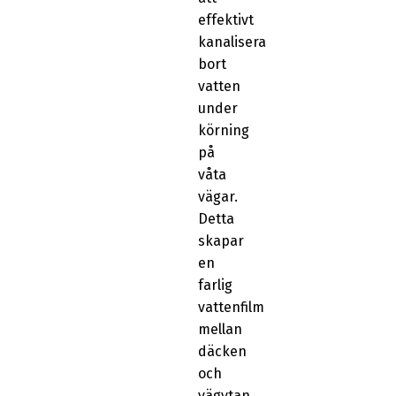
effektivt
kanalisera
bort
vatten
under
körning
på
våta
vägar.
Detta
skapar
en
farlig
vattenfilm
mellan
däcken
och
vägytan,