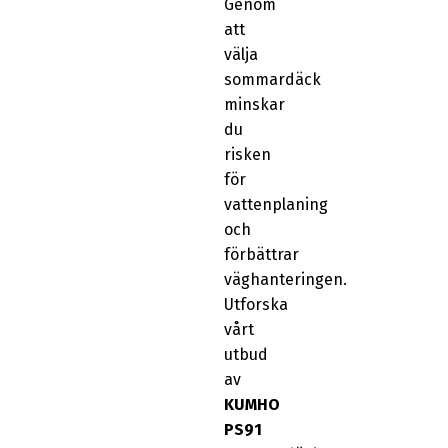
Genom
att
välja
sommardäck
minskar
du
risken
för
vattenplaning
och
förbättrar
väghanteringen.
Utforska
vårt
utbud
av
KUMHO
PS91