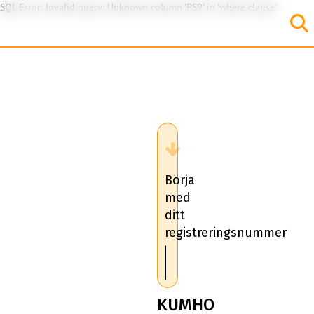
SQL Error: Invalid query: Unknown column 'PS9' in 'where clause'
Börja
med
ditt
registreringsnummer
KUMHO