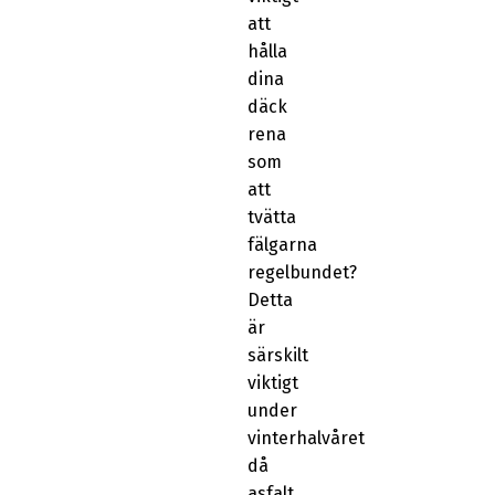
att
hålla
dina
däck
rena
som
att
tvätta
fälgarna
regelbundet?
Detta
är
särskilt
viktigt
under
vinterhalvåret
då
asfalt,