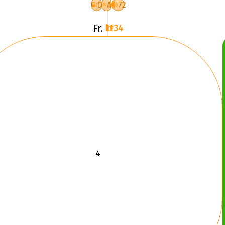
D
A
72
Fr.
1134 kr