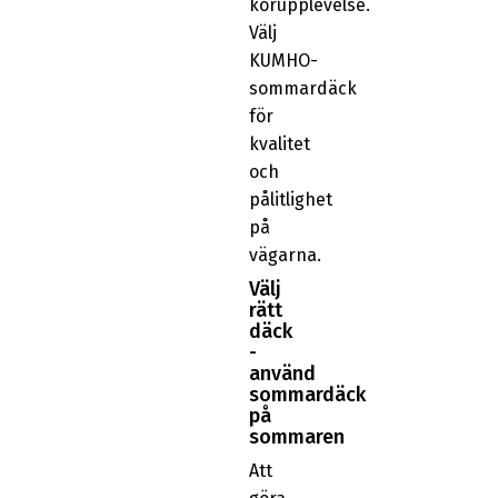
körupplevelse.
Välj
KUMHO-
sommardäck
för
kvalitet
och
pålitlighet
på
vägarna.
Välj
rätt
däck
-
använd
sommardäck
på
sommaren
Att