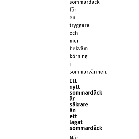
sommardäck
för
en
tryggare
och
mer
bekväm
körning
i
sommarvärmen.
Ett
nytt
sommardäck
är
säkrare
än
ett
lagat
sommardäck
När