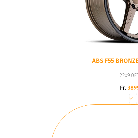
ABS F55 BRONZE
22x9.0ET
Fr.
389