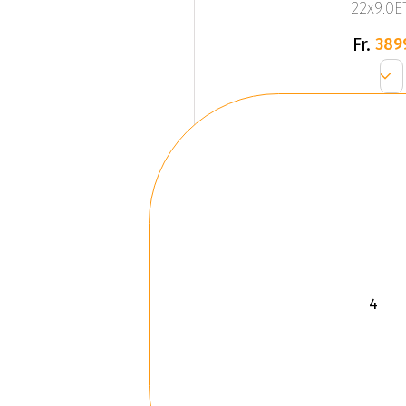
22x9.0ET
Fr.
389