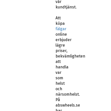
vår
kundtjänst.
Att
köpa
fälgar
online
erbjuder
lägre
priser,
bekvämligheten
att
handla
var
som
helst
och
närsomhelst.
På
abswheels.se
har