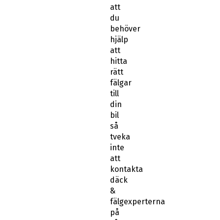
att
du
behöver
hjälp
att
hitta
rätt
fälgar
till
din
bil
så
tveka
inte
att
kontakta
däck
&
fälgexperterna
på