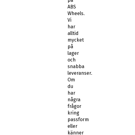
på
ABS
Wheels.
Vi
har
alltid
mycket
på
lager
och
snabba
leveranser.
Om
du
har
några
frågor
kring
passform
eller
känner