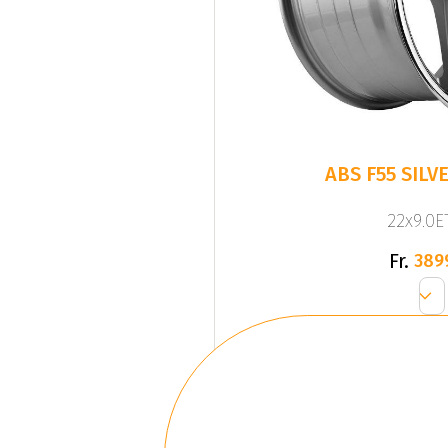
ABS F55 SILVE
22x9.0ET
Fr.
389