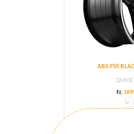
ABS F55 BLAC
22x9.0ET
Fr.
389