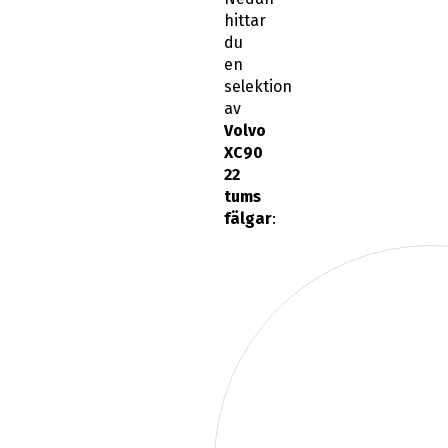
hittar
du
en
selektion
av
Volvo
XC90
22
tums
fälgar
: