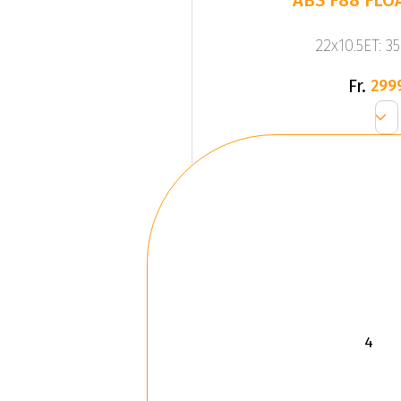
ABS F88 FLO
22x10.5ET: 3
Fr.
299