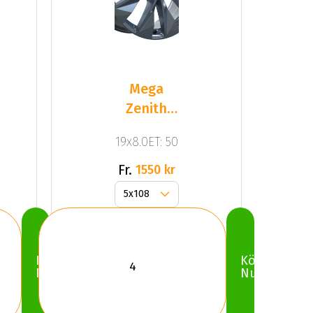
Mega
Zenith
Anthracite
19x8.0ET: 50
Grey
Fr.
1550 kr
Köp
Köp
Nu
Nu