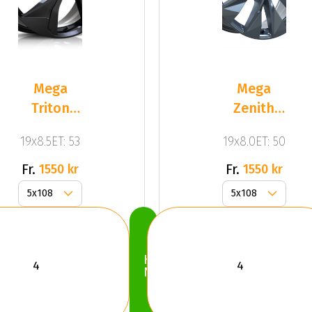
Mega
Mega
Triton
Zenith
Black
Anthracite
19x8.5ET: 53
19x8.0ET: 50
Grey
Fr.
Fr.
1550 kr
1550 kr
Köp
Nu