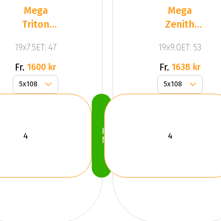
Mega
Mega
Triton
Zenith
Black
Anthracite
19x7.5ET: 47
19x9.0ET: 53
Front
Grey
Polished
Fr.
Fr.
1600 kr
1638 kr
Köp
Nu