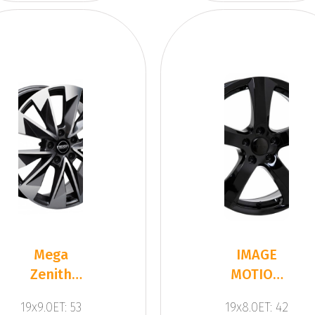
Mega
IMAGE
Zenith
MOTION
Anthracite
MATT
19x9.0ET: 53
19x8.0ET: 42
Grey
BLACK