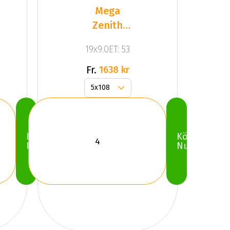
Mega
Zenith
Anthracite
19x9.0ET: 53
Grey
Fr.
1638 kr
Köp
Köp
Nu
Nu