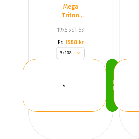
Mega
Triton
Black
19x8.5ET: 53
Front
Polished
Fr.
1588 kr
Köp
Nu