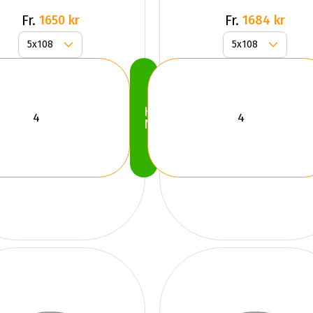
Front
Fr.
Fr.
1650 kr
1684 kr
Köp
Nu