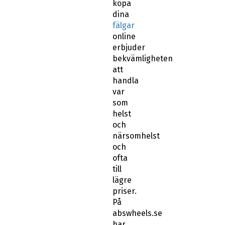
köpa
dina
fälgar
online
erbjuder
bekvämligheten
att
handla
var
som
helst
och
närsomhelst
och
ofta
till
lägre
priser.
På
abswheels.se
har