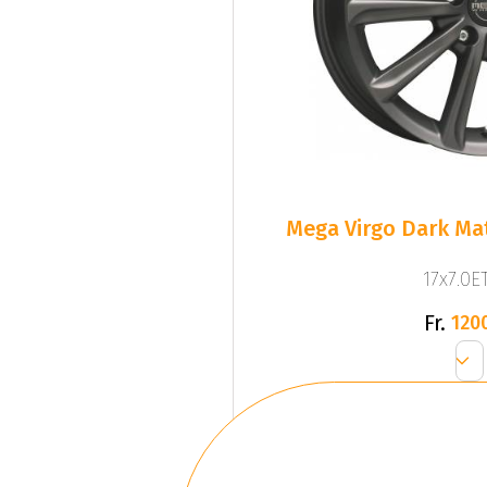
Mega Virgo Dark Mat
17x7.0ET
Fr.
120