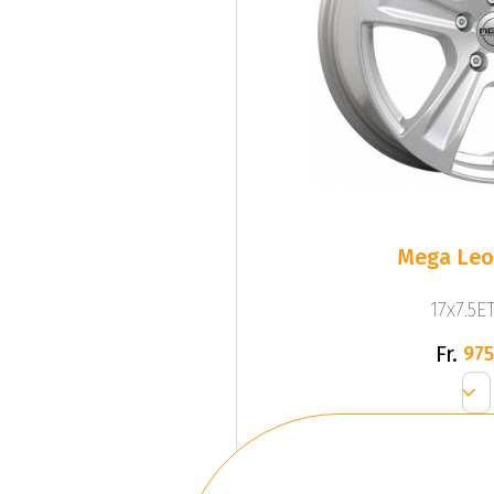
Mega Leo 
17x7.5ET
Fr.
975