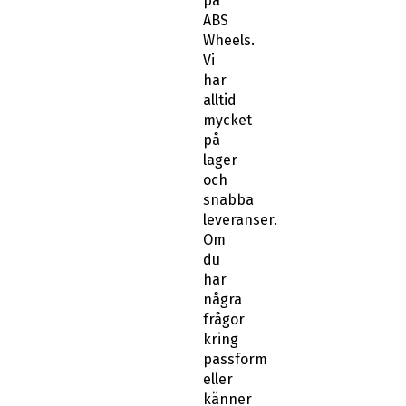
på
ABS
Wheels.
Vi
har
alltid
mycket
på
lager
och
snabba
leveranser.
Om
du
har
några
frågor
kring
passform
eller
känner