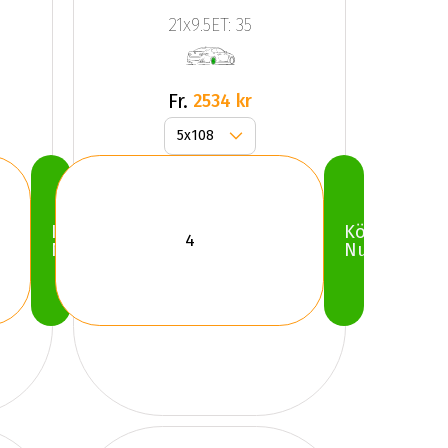
Gloss
21x9.5ET: 35
Gray
Fr.
2534 kr
Köp
Köp
Nu
Nu