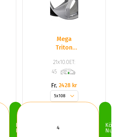
Mega
Triton
Dark
21x10.0ET:
Silver
45
Fr.
2428 kr
Köp
Köp
Nu
Nu