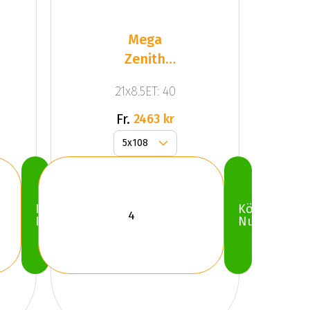
Mega
Zenith
Anthracite
21x8.5ET: 40
Grey
Fr.
2463 kr
Köp
Köp
Nu
Nu