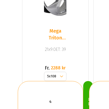
Mega
Triton
Dark
21x9.0ET: 39
Silver
Fr.
2288 kr
Köp
Nu