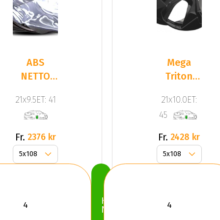
ABS
Mega
NETTO
Triton
GPX
Black
21x9.5ET: 41
21x10.0ET:
GLOSS
45
BLACK
Fr.
Fr.
2376 kr
2428 kr
Köp
Nu