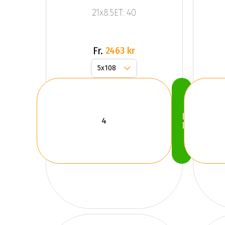
Anthracite
21x8.5ET: 40
Grey
Fr.
2463 kr
Köp
Nu