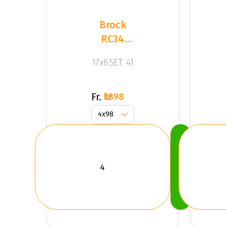
Brock
RC34
Shiny
17x6.5ET: 41
Black
Fr.
1898 kr
Köp
Nu