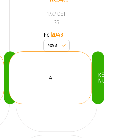
Black
17x7.0ET:
Full Pol
35
Fr.
2043 kr
Köp
Köp
Nu
Nu