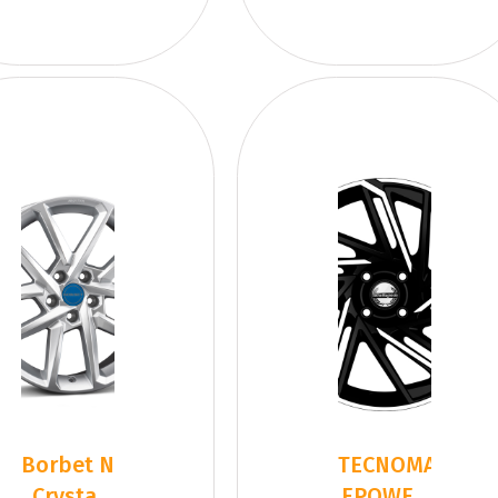
Borbet N
TECNOMAGNES
Crystal
EPOWER