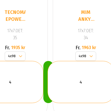
TECNOMAGNESIO
MIM
EPOWER
ANKY4
MATT
GLOSSY
17x7.0ET:
17x7.0ET:
BLACK
BLACK
35
34
Fr.
Fr.
1935 kr
1963 kr
Köp
Nu