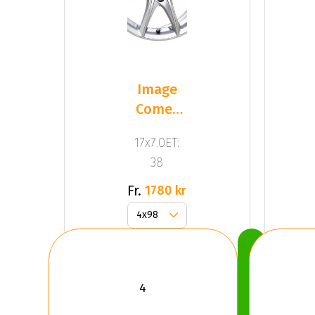
Image
Comet
Slv
17x7.0ET:
38
Fr.
1780 kr
Köp
Nu