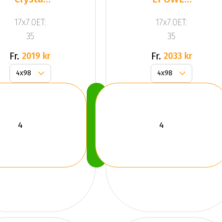
Silv
ICE
17x7.0ET:
17x7.0ET:
BLACK
35
35
Fr.
Fr.
2019 kr
2033 kr
Köp
Nu