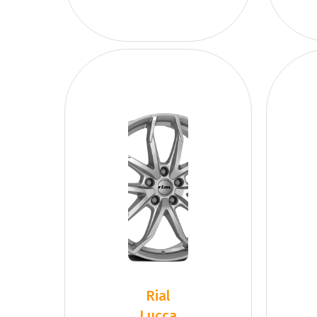
Rial
Lucca