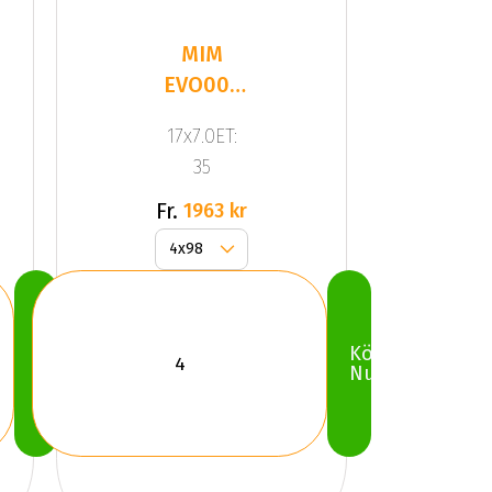
MIM
EVO001
GLOSSY
17x7.0ET:
BLACK
35
Fr.
1963 kr
Köp
Köp
Nu
Nu