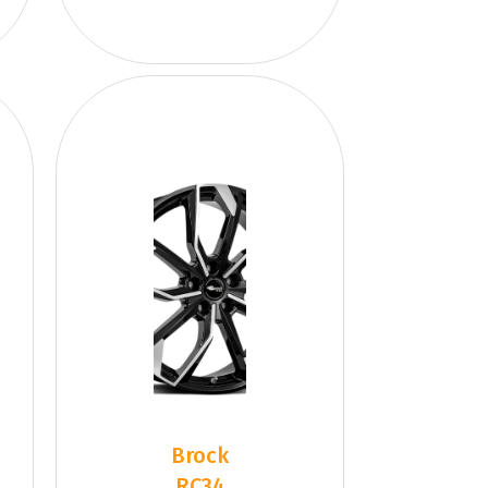
IO
Brock
RC34