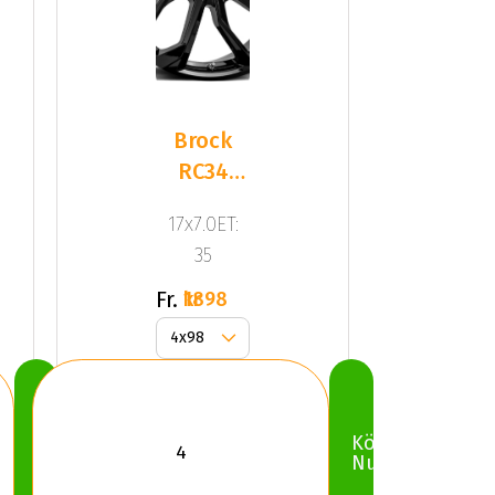
Brock
RC34
Shiny
17x7.0ET:
Black
35
Fr.
1898 kr
Köp
Köp
Nu
Nu