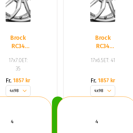
Brock
Brock
RC34
RC34
Crystal
Crystal
17x7.0ET:
17x6.5ET: 41
Silv
Silv
35
Fr.
Fr.
1857 kr
1857 kr
Köp
Nu