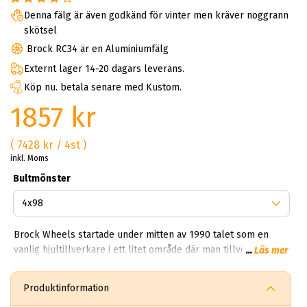
Denna fälg är även godkänd för vinter men kräver noggrann
skötsel
Brock RC34 är en Aluminiumfälg
Externt lager 14-20 dagars leverans.
Köp nu. betala senare med Kustom.
1857 kr
( 7428 kr / 4st )
inkl. Moms
Bultmönster
Brock Wheels startade under mitten av 1990 talet som en
vanlig hjultillverkare i ett litet område där man tillverkade
...
Läs mer
vanliga fälgar för sedaner. Idag har Brock en produktion som
träcker sig över 850,000 fälgar per dag. Kan du tänka dig
Produktinformation
850,000 brock fälgar per dag? Helt sjukt!? Första gången vi