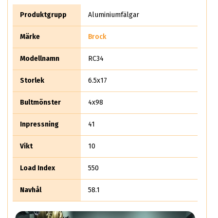
fick veta det här vart experterna på ABS Wheels chockade.
Det säljer rent teoretiskt mer än 10 miljoner aluminiumhjul
Produktgrupp
Aluminiumfälgar
per år.
Märke
Brock
Modellnamn
RC34
Storlek
6.5x17
Bultmönster
4x98
Inpressning
41
Vikt
10
Load Index
550
Navhål
58.1