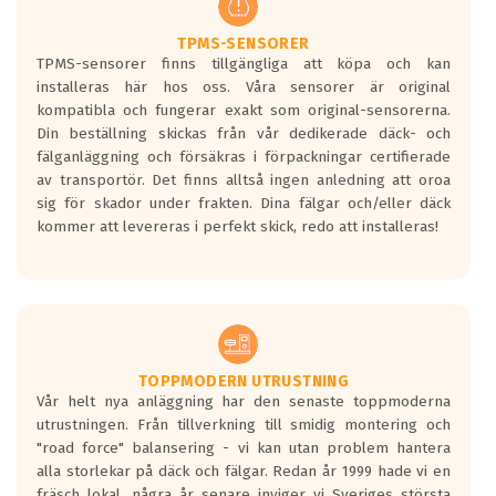
TPMS-SENSORER
TPMS-sensorer finns tillgängliga att köpa och kan
installeras här hos oss. Våra sensorer är original
kompatibla och fungerar exakt som original-sensorerna.
Din beställning skickas från vår dedikerade däck- och
fälganläggning och försäkras i förpackningar certifierade
av transportör. Det finns alltså ingen anledning att oroa
sig för skador under frakten. Dina fälgar och/eller däck
kommer att levereras i perfekt skick, redo att installeras!
TOPPMODERN UTRUSTNING
Vår helt nya anläggning har den senaste toppmoderna
utrustningen. Från tillverkning till smidig montering och
"road force" balansering - vi kan utan problem hantera
alla storlekar på däck och fälgar. Redan år 1999 hade vi en
fräsch lokal, några år senare inviger vi Sveriges största