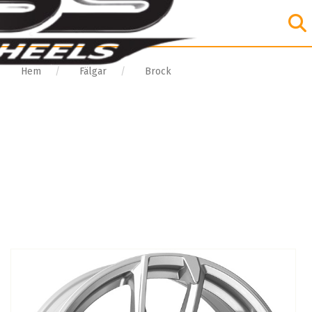
Hem
Fälgar
Brock