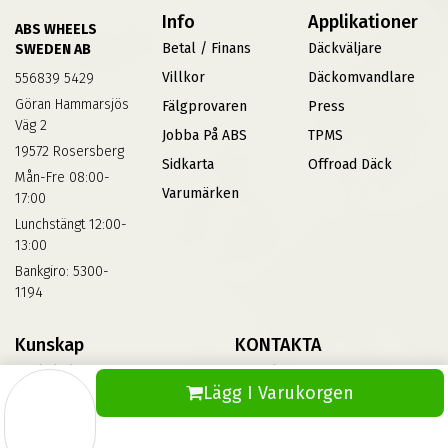
Info
Applikationer
ABS WHEELS
Betal / Finans
Däckväljare
SWEDEN AB
Villkor
Däckomvandlare
556839 5429
Göran Hammarsjös
Fälgprovaren
Press
Väg 2
Jobba På ABS
TPMS
19572 Rosersberg
Sidkarta
Offroad Däck
Mån-Fre 08:00-
Varumärken
17:00
Lunchstängt 12:00-
13:00
Bankgiro: 5300-
1194
Kunskap
KONTAKTA
Däckskola
Kontakta Oss
Lägg I Varukorgen
Blog
Vinterdäck
FAQs