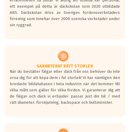
erfarenheten så slutar vi aldrig att utbilda vår personal,
ett exempel på detta är däckskolan som 2020 utbildade
ABS. Däckskolan drivs av Sveriges fordonsverkstäders
förening som innehar över 2000 svenska verkstäder under
sin ryggrad.
GARANTERAT RÄTT STORLEK
När du beställer fälgar eller däck från oss behöver du inte
oroa dig för att köpa dem i fel storlek! Vi har nämligen den
bredaste bildatabasen i hela industrin när det kommer till
vilka mått som gäller för vilka fordon. Vi garanterar dig att
de fälgar och däck vi erbjuder passar just din bil / med
rätt diameter, förskjutning, backspace och bultmönster.