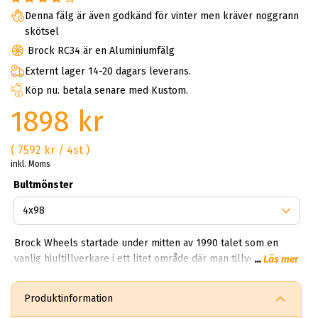
Denna fälg är även godkänd för vinter men kräver noggrann
skötsel
Brock RC34 är en Aluminiumfälg
Externt lager 14-20 dagars leverans.
Köp nu. betala senare med Kustom.
1898 kr
( 7592 kr / 4st )
inkl. Moms
Bultmönster
Brock Wheels startade under mitten av 1990 talet som en
vanlig hjultillverkare i ett litet område där man tillverkade
...
Läs mer
vanliga fälgar för sedaner. Idag har Brock en produktion som
träcker sig över 850,000 fälgar per dag. Kan du tänka dig
Produktinformation
850,000 brock fälgar per dag? Helt sjukt!? Första gången vi