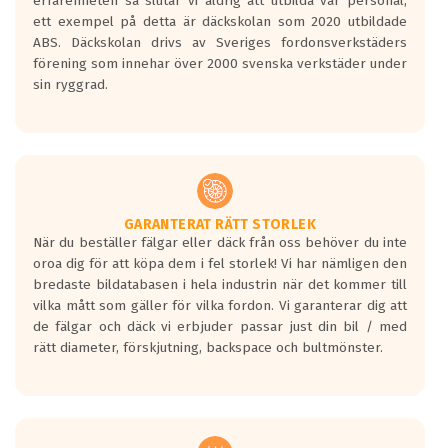
erfarenheten så slutar vi aldrig att utbilda vår personal,
ett exempel på detta är däckskolan som 2020 utbildade
ABS. Däckskolan drivs av Sveriges fordonsverkstäders
förening som innehar över 2000 svenska verkstäder under
sin ryggrad.
GARANTERAT RÄTT STORLEK
När du beställer fälgar eller däck från oss behöver du inte
oroa dig för att köpa dem i fel storlek! Vi har nämligen den
bredaste bildatabasen i hela industrin när det kommer till
vilka mått som gäller för vilka fordon. Vi garanterar dig att
de fälgar och däck vi erbjuder passar just din bil / med
rätt diameter, förskjutning, backspace och bultmönster.