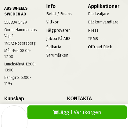
Info
Applikationer
ABS WHEELS
Betal / Finans
Däckväljare
SWEDEN AB
Villkor
Däckomvandlare
556839 5429
Göran Hammarsjös
Fälgprovaren
Press
Väg 2
Jobba På ABS
TPMS
19572 Rosersberg
Sidkarta
Offroad Däck
Mån-Fre 08:00-
Varumärken
17:00
Lunchstängt 12:00-
13:00
Bankgiro: 5300-
1194
Kunskap
KONTAKTA
Däckskola
Kontakta Oss
Lägg I Varukorgen
Blog
Vinterdäck
FAQs