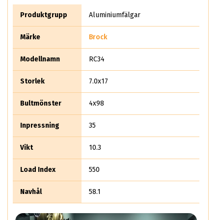
fick veta det här vart experterna på ABS Wheels chockade.
Det säljer rent teoretiskt mer än 10 miljoner aluminiumhjul
Produktgrupp
Aluminiumfälgar
per år.
Märke
Brock
Modellnamn
RC34
Storlek
7.0x17
Bultmönster
4x98
Inpressning
35
Vikt
10.3
Load Index
550
Navhål
58.1