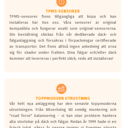
TPMS-SENSORER
TPMS-sensorer finns tillgängliga att köpa och kan
installeras här hos oss. Våra sensorer är original
kompatibla och fungerar exakt som original-sensorerna.
Din beställning skickas från vår dedikerade däck- och
fälganläggning och försäkras i förpackningar certifierade
av transportör. Det finns alltså ingen anledning att oroa
sig för skador under frakten. Dina fälgar och/eller däck
kommer att levereras i perfekt skick, redo att installeras!
TOPPMODERN UTRUSTNING
Vår helt nya anläggning har den senaste toppmoderna
utrustningen. Från tillverkning till smidig montering och
"road force" balansering - vi kan utan problem hantera
alla storlekar på däck och fälgar. Redan år 1999 hade vi en
fräsch lokal, några år senare inviger vi Sveriges största