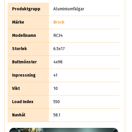
fick veta det här vart experterna på ABS Wheels chockade.
Det säljer rent teoretiskt mer än 10 miljoner aluminiumhjul
Produktgrupp
Aluminiumfälgar
per år.
Märke
Brock
Modellnamn
RC34
Storlek
6.5x17
Bultmönster
4x98
Inpressning
41
Vikt
10
Load Index
550
Navhål
58.1