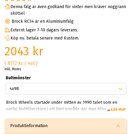
Denna fälg är även godkänd för vinter men kräver noggrann
skötsel
Brock RC34 är en Aluminiumfälg
Externt lager 7-10 dagars leverans.
Köp nu. betala senare med Kustom.
2043 kr
( 8172 kr / 4st )
inkl. Moms
Bultmönster
Brock Wheels startade under mitten av 1990 talet som en
vanlig hjultillverkare i ett litet område där man tillverkade
...
Läs mer
vanliga fälgar för sedaner. Idag har Brock en produktion som
träcker sig över 850,000 fälgar per dag. Kan du tänka dig
Produktinformation
850,000 brock fälgar per dag? Helt sjukt!? Första gången vi