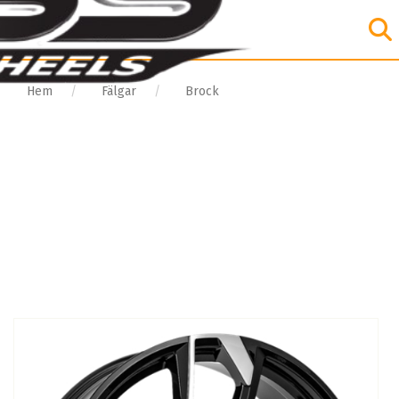
Hem
Fälgar
Brock