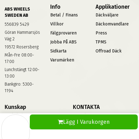
Info
Applikationer
ABS WHEELS
Betal / Finans
Däckväljare
SWEDEN AB
Villkor
Däckomvandlare
556839 5429
Göran Hammarsjös
Fälgprovaren
Press
Väg 2
Jobba På ABS
TPMS
19572 Rosersberg
Sidkarta
Offroad Däck
Mån-Fre 08:00-
Varumärken
17:00
Lunchstängt 12:00-
13:00
Bankgiro: 5300-
1194
Kunskap
KONTAKTA
Däckskola
Kontakta Oss
Lägg I Varukorgen
Blog
Vinterdäck
FAQs