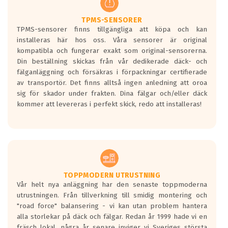
TPMS-SENSORER
TPMS-sensorer finns tillgängliga att köpa och kan
installeras här hos oss. Våra sensorer är original
kompatibla och fungerar exakt som original-sensorerna.
Din beställning skickas från vår dedikerade däck- och
fälganläggning och försäkras i förpackningar certifierade
av transportör. Det finns alltså ingen anledning att oroa
sig för skador under frakten. Dina fälgar och/eller däck
kommer att levereras i perfekt skick, redo att installeras!
TOPPMODERN UTRUSTNING
Vår helt nya anläggning har den senaste toppmoderna
utrustningen. Från tillverkning till smidig montering och
"road force" balansering - vi kan utan problem hantera
alla storlekar på däck och fälgar. Redan år 1999 hade vi en
fräsch lokal, några år senare inviger vi Sveriges största