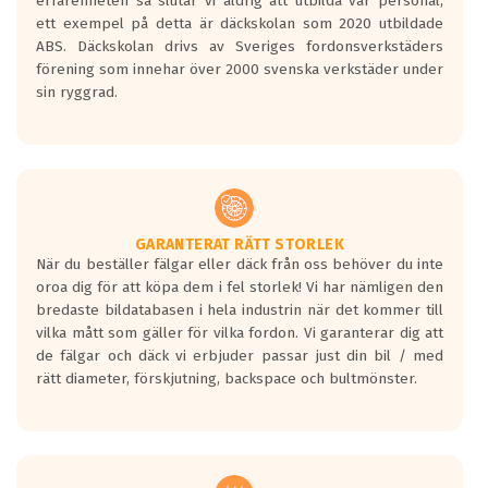
erfarenheten så slutar vi aldrig att utbilda vår personal,
ett exempel på detta är däckskolan som 2020 utbildade
ABS. Däckskolan drivs av Sveriges fordonsverkstäders
förening som innehar över 2000 svenska verkstäder under
sin ryggrad.
GARANTERAT RÄTT STORLEK
När du beställer fälgar eller däck från oss behöver du inte
oroa dig för att köpa dem i fel storlek! Vi har nämligen den
bredaste bildatabasen i hela industrin när det kommer till
vilka mått som gäller för vilka fordon. Vi garanterar dig att
de fälgar och däck vi erbjuder passar just din bil / med
rätt diameter, förskjutning, backspace och bultmönster.