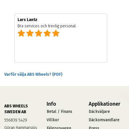
Lars Lantz
Bra services och trevlig personal.
Varför välja ABS Wheels? (PDF)
Info
Applikationer
ABS WHEELS
Betal / Finans
Däckväljare
SWEDEN AB
Villkor
Däckomvandlare
556839 5429
Göran Hammarsjös
Fälgprovaren
Press