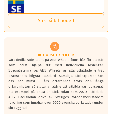
behöver tänka på.
ABS Wheels fälgar.
nästa bil.
Sensorn sitter inne i hjulet och skickar signaler om lufttryck
Viktigt att Bult respektive mutter är av storlek (17mm hylsa
Det sparar dig tid och pengar.
och temperatur till din instrumentpanel.
) Hex 17.
Sök på bilmodell
*PCD står för pitch circle diameter / Bultmönster.
TPMS gör det enkelt att ha koll på att dina däck håller rätt
Genom att du anger ditt registreringsnummer kan vi matcha
tryck. Skulle du tappa tryck i något däck varnar TPMS dig
och garantera att tillbehören passar till 100%
om detta.
Viktigt att tänka på är att alltid använda en momentnyckel
TPMS står för Tyre Pressure Monitoring System och innebär
vid åtdragning av hjulbultarna.
helt kort att du som förare alltid ska ha koll på lufttrycket i
dina däck.
IN-HOUSE EXPERTER
Vårt dedikerade team på ABS Wheels finns här för att när
Samtliga ABS Wheels fälgar är kompatibla med TPMS
som helst hjälpa dig med individuella lösningar.
sensorer.
Specialisterna på ABS Wheels är alla utbildade enligt
branschens högsta standard. Samtliga däckexperter hos
oss har minst 5 års erfarenhet, trots den långa
erfarenheten så slutar vi aldrig att utbilda vår personal,
ett exempel på detta är däckskolan som 2020 utbildade
ABS. Däckskolan drivs av Sveriges fordonsverkstäders
förening som innehar över 2000 svenska verkstäder under
sin ryggrad.