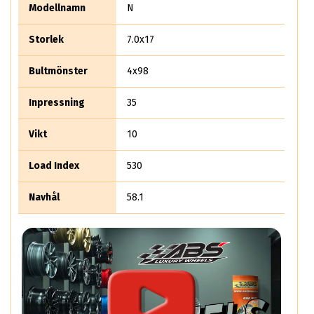
Modellnamn
N
Storlek
7.0x17
Bultmönster
4x98
Inpressning
35
Vikt
10
Load Index
530
Navhål
58.1