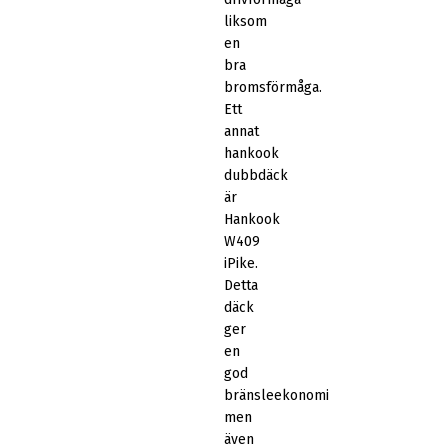
liksom
en
bra
bromsförmåga.
Ett
annat
hankook
dubbdäck
är
Hankook
W409
iPike.
Detta
däck
ger
en
god
bränsleekonomi
men
även