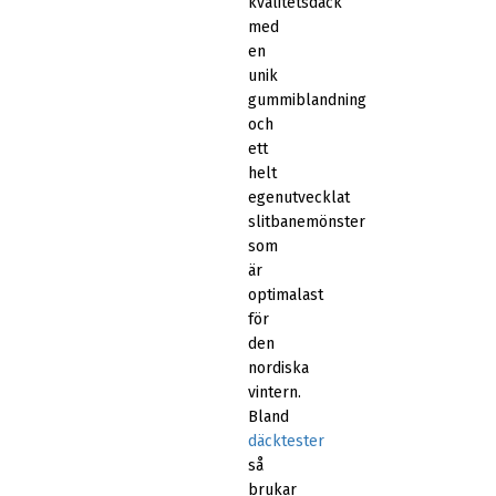
kvalitetsdäck
med
en
unik
gummiblandning
och
ett
helt
egenutvecklat
slitbanemönster
som
är
optimalast
för
den
nordiska
vintern.
Bland
däcktester
så
brukar