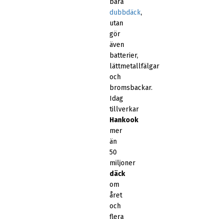
bara
dubbdäck
,
utan
gör
även
batterier,
lättmetallfälgar
och
bromsbackar.
Idag
tillverkar
Hankook
mer
än
50
miljoner
däck
om
året
och
flera