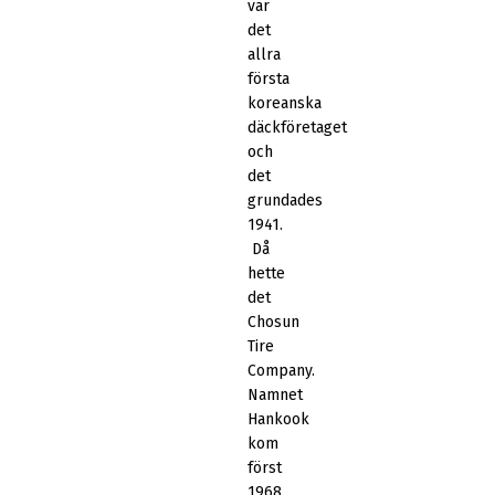
var
det
allra
första
koreanska
däckföretaget
och
det
grundades
1941.
Då
hette
det
Chosun
Tire
Company.
Namnet
Hankook
kom
först
1968.