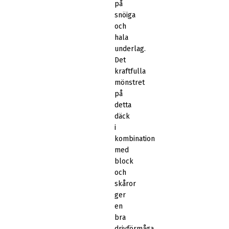
på
snöiga
och
hala
underlag.
Det
kraftfulla
mönstret
på
detta
däck
i
kombination
med
block
och
skåror
ger
en
bra
drivförmåga