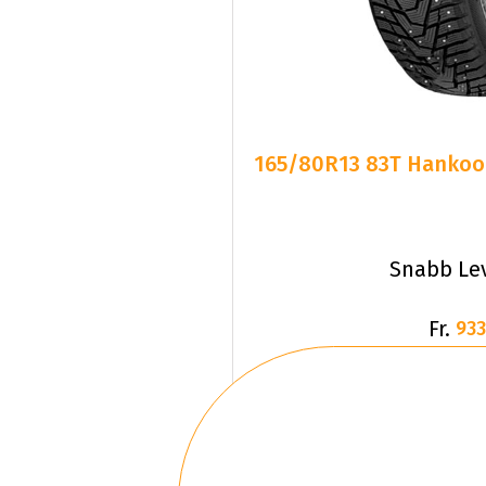
165/80R13 83T Hankook
Snabb Le
Fr.
933