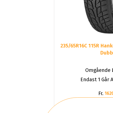
235/65R16C 115R Hank
Dubb
Omgående L
Endast 1 Går A
Fr.
162