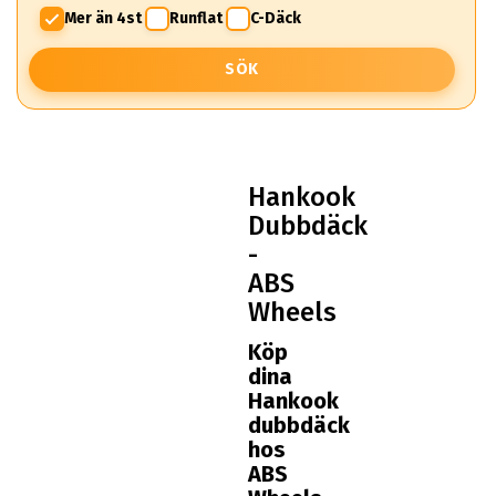
Mer än 4st
Runflat
C-Däck
SÖK
Hankook
Dubbdäck
-
ABS
Wheels
Köp
dina
Hankook
dubbdäck
hos
ABS