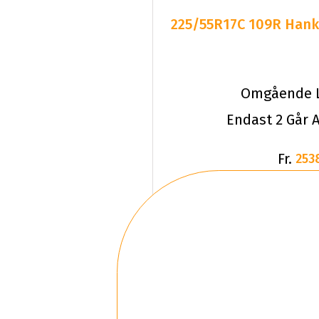
225/55R17C 109R Hanko
Omgående L
Endast 2 Går A
Fr.
253