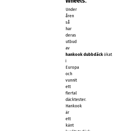
Wheels.
Under
åren
så
har
deras
utbud
av
hankook
dubbdäck
ökat
i
Europa
och
vunnit
ett
flertal
däcktester.
Hankook
är
ett
känt