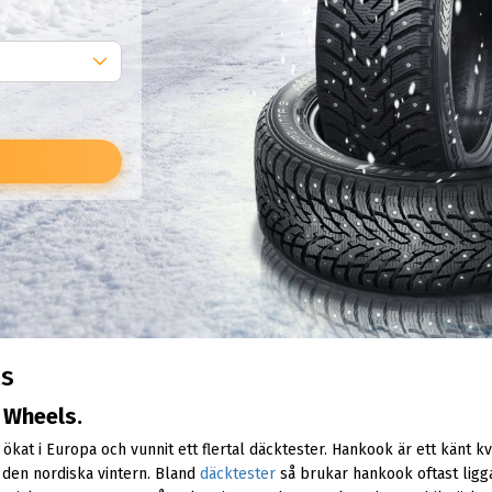
ls
 Wheels.
k
ökat i Europa och vunnit ett flertal däcktester. Hankook är ett känt
 den nordiska vintern. Bland
däcktester
så brukar hankook oftast ligga 