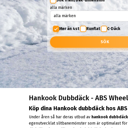
Sök fram/bak-dimension
alla märken
Mer än 4st
Runflat
C-Däck
SÖK
Hankook Dubbdäck - ABS Whee
Köp dina Hankook dubbdäck hos ABS
Under åren så har deras utbud av
hankook
dubbdäc
egenutvecklat slitbanemönster som är optimalast för