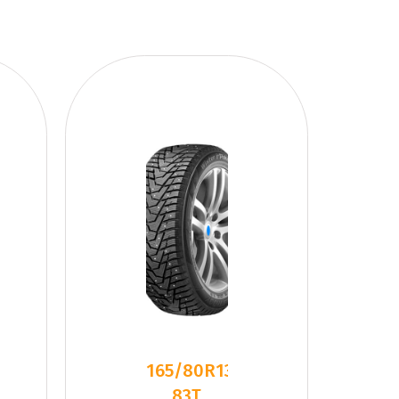
165/80R13
83T