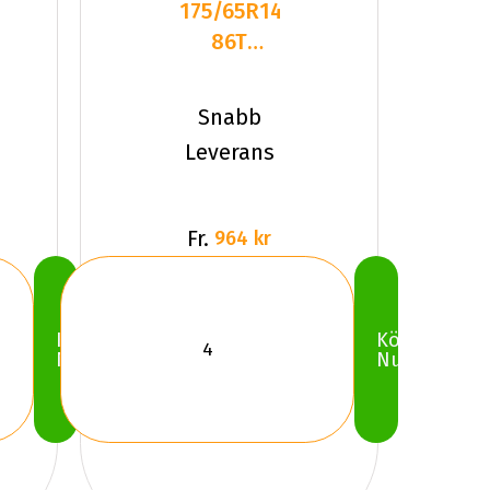
175/65R14
86T
Hankook
W429
Snabb
WiNter
Leverans
I*Pik
Fr.
964 kr
Köp
Köp
Nu
Nu