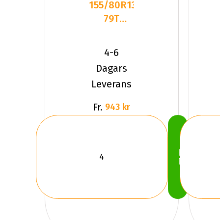
155/80R13
79T
Hankook
Winter
4-6
I*Pike
Dagars
RS2
Leverans
Fr.
943 kr
Köp
Nu