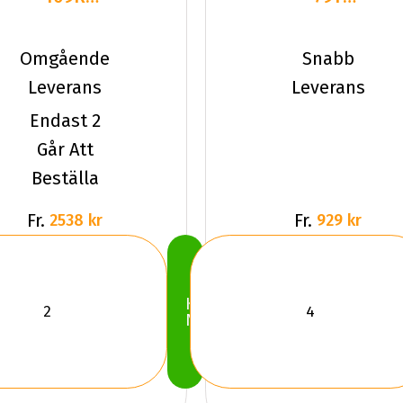
Hankook
Hankook
Winter
W429
Omgående
Snabb
I*pike L
WiNter
Leverans
Leverans
I*Pik
Endast 2
Går Att
Beställa
Fr.
Fr.
2538 kr
929 kr
Köp
Nu