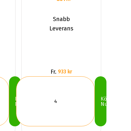
Hankook
W429
Snabb
WiNter
Leverans
I*Pik
Fr.
933 kr
Köp
Köp
Nu
Nu