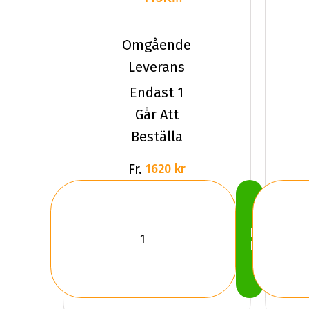
Hankook
I*Pike LT
Omgående
RW09
Leverans
Dubbat
Endast 1
Går Att
Beställa
Fr.
1620 kr
Köp
Nu