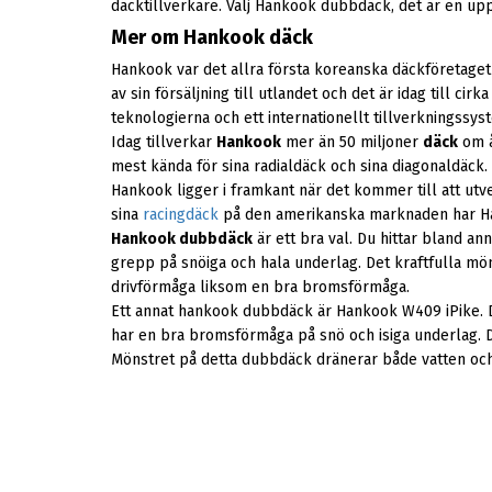
däcktillverkare. Välj Hankook dubbdäck, det är en 
Mer om Hankook däck
Hankook var det allra första koreanska däckföretag
av sin försäljning till utlandet och det är idag till c
teknologierna och ett internationellt tillverkningssys
Idag tillverkar
Hankook
mer än 50 miljoner
däck
om å
mest kända för sina radialdäck och sina diagonaldäck.
Hankook ligger i framkant när det kommer till att utv
sina
racingdäck
på den amerikanska marknaden har Hank
Hankook dubbdäck
är ett bra val. Du hittar bland 
grepp på snöiga och hala underlag. Det kraftfulla mö
drivförmåga liksom en bra bromsförmåga.
Ett annat hankook dubbdäck är Hankook W409 iPike. D
har en bra bromsförmåga på snö och isiga underlag. Dä
Mönstret på detta dubbdäck dränerar både vatten och