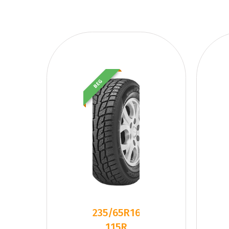
BEG
235/65R16C
115R