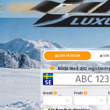
DUBBDÄCK
KOMPLETTA HJUL
NA
SÖK PÅ REG.NR
SÖK 
Börja med ditt registrer
Bredd
Profil