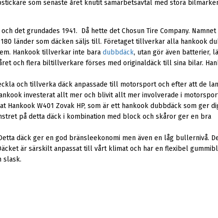
uppstickare som senaste året knutit samarbetsavtal med stora bilmä
et och det grundades 1941. Då hette det Chosun Tire Company. Namne
irka 180 länder som däcken säljs till. Företaget tillverkar alla hankoo
tem. Hankook tillverkar inte bara
dubbdäck
, utan gör även batterier, 
ret och flera biltillverkare förses med originaldäck till sina bilar. Ha
eckla och tillverka däck anpassade till motorsport och efter att de la
ook investerat allt mer och blivit allt mer involverade i motorspor
annat Hankook W401 Zovak HP, som är ett hankook dubbdäck som ger dig
nstret på detta däck i kombination med block och skåror ger en bra
etta däck ger en god bränsleekonomi men även en låg bullernivå. De
cket är särskilt anpassat till vårt klimat och har en flexibel gummib
 slask.