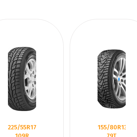
225/55R17C
155/80R13
109R
79T