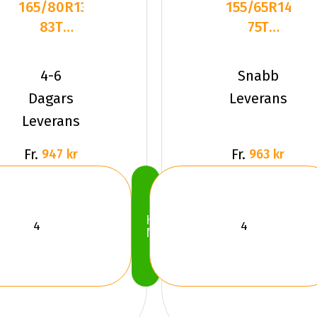
165/80R13
155/65R14
83T
75T
Hankook
Hankook
Winter
I*Pike
4-6
Snabb
I*Pike
RS2 W429
Dagars
Leverans
RS2
Dubbat
Leverans
Fr.
Fr.
947 kr
963 kr
Köp
Nu