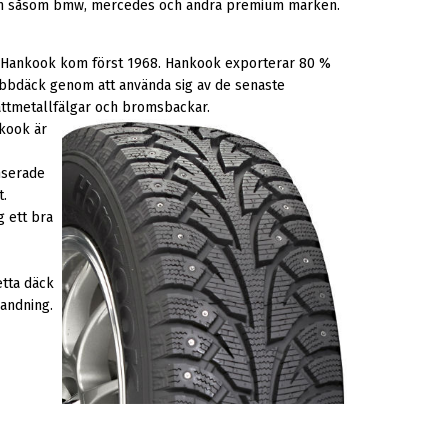
rken såsom bmw, mercedes och andra premium märken.
t Hankook kom först 1968. Hankook exporterar 80 %
k dubbdäck genom att använda sig av de senaste
lättmetallfälgar och bromsbackar.
nkook är
nserade
t.
 ett bra
tta däck
landning.