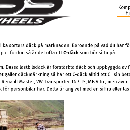
Komp
Hj
lika sorters däck på marknaden. Beroende på vad du har för 
nsportfordon så är det ofta ett
C-däck
som bör sitta på.
m. Dessa lastbilsdäck är förstärkta däck och uppbyggda av fle
 gäller däckmärkning så har ett C-däck alltid ett C i sin bet
i Renault Master, VW Transporter T4 / T5, MB Vito , men även
för personbilar har. Detta är angivet med en siffra eller la