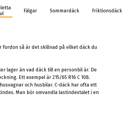
letta
Fälgar
Sommardäck
Friktionsdäck
ul
fordon så är det skillnad på vilket däck du
r lager än vad däck till en personbil är. De
eckning. Ett exempel är 215/65 R16 C 108.
 husvagnar och husbilar. C-däck har ofta ett
stindex. Man bör omvandla lastindextalet i en