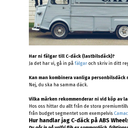
Har ni fälgar till C-däck (lastbilsdäck)?
Ja det har vi, gå in på
fälgar
och skriv in ditt r
Kan man kombinera vanliga personbilsdäck 
Nej, du ska ha samma däck.
Vilka märken rekommenderar ni vid köp av la
Hos oss hittar du allt från de stora premiumti
från budget segmentet som exempelvis
Camac
Hur handlar jag C-däck på ABS Wheel
Du går in på valfri flik ex sommardäck, friktion