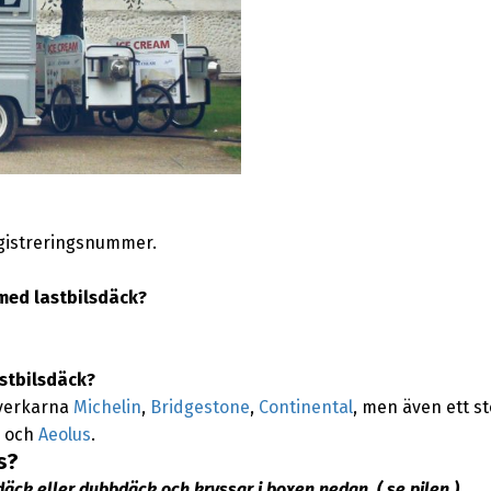
egistreringsnummer.
med lastbilsdäck?
stbilsdäck?
llverkarna
Michelin
,
Bridgestone
,
Continental
, men även ett st
och
Aeolus
.
s?
sdäck eller dubbdäck och kryssar i boxen nedan. ( se pilen )