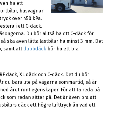
även ha ett
portbilar, husvagnar
tryck över 450 kPa.
estera i ett C-däck.
äsongerna. Du bör alltså ha ett C-däck för
å ska även lätta lastbilar ha minst 3 mm. Det
p, samt att
dubbdäck
bör ha ett bra
 RF däck, XL däck och C-däck. Det du bör
 Är du bara ute på vägarna sommartid, så är
k med året runt egenskaper. För att ta reda på
äck som redan sitter på. Det är även bra att
sbilars däck ett högre lufttryck än vad ett