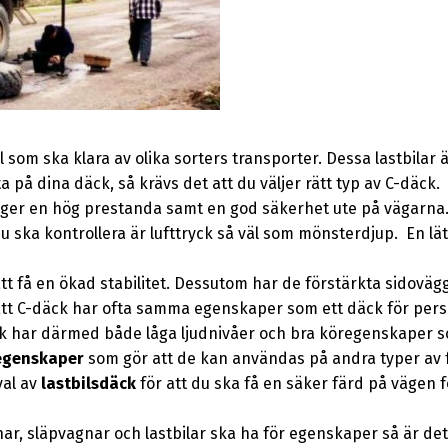
bil som ska klara av olika sorters transporter. Dessa lastbilar
a på dina däck, så krävs det att du väljer rätt typ av C-däck. Et
ch ger en hög prestanda samt en god säkerhet ute på vägarna
du ska kontrollera är lufttryck så väl som mönsterdjup. En lätt
tt få en ökad stabilitet. Dessutom har de förstärkta sidovägg
. Ett C-däck har ofta samma egenskaper som ett däck för per
ck har därmed både låga ljudnivåer och bra köregenskaper s
 egenskaper
som gör att de kan användas på andra typer av f
val av
lastbilsdäck
för att du ska få en säker färd på vägen 
, släpvagnar och lastbilar ska ha för egenskaper så är det 