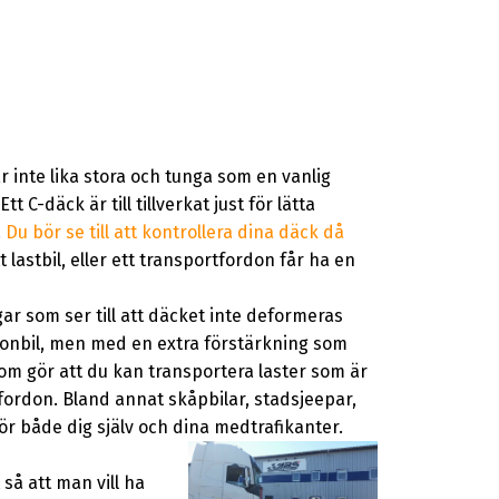
 är inte lika stora och tunga som en vanlig
t C-däck är till tillverkat just för lätta
.
Du bör se till att kontrollera dina däck då
 lastbil, eller ett transportfordon får ha en
ar som ser till att däcket inte deformeras
sonbil, men med en extra förstärkning som
om gör att du kan transportera laster som är
ordon. Bland annat skåpbilar, stadsjeepar,
för både dig själv och dina medtrafikanter.
så att man vill ha