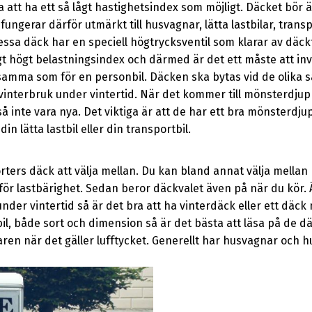
 att ha ett så lågt hastighetsindex som möjligt. Däcket bör 
 fungerar därför utmärkt till husvagnar, lätta lastbilar, trans
essa däck har en speciell högtrycksventil som klarar av däck
igt högt belastningsindex och därmed är det ett måste att inv
 samma som för en personbil. Däcken ska bytas vid de olika s
terbruk under vintertid. När det kommer till mönsterdjup s
så inte vara nya. Det viktiga är att de har ett bra mönsterdju
n lätta lastbil eller din transportbil.
ters däck att välja mellan. Du kan bland annat välja mellan
 för lastbärighet. Sedan beror däckvalet även på när du kör.
under vintertid så är det bra att ha vinterdäck eller ett däc
sbil, både sort och dimension så är det bästa att läsa på de d
en när det gäller lufftycket. Generellt har husvagnar och hu