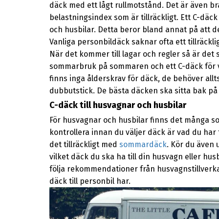
däck med ett lågt rullmotstånd. Det är även bra
belastningsindex som är tillräckligt. Ett C-däck
och husbilar. Detta beror bland annat på att d
Vanliga personbildäck saknar ofta ett tillräckl
När det kommer till lagar och regler så är det
sommarbruk på sommaren och ett C-däck för vin
finns inga ålderskrav för däck, de behöver allt
dubbutstick. De bästa däcken ska sitta bak på di
C-däck till husvagnar och husbilar
För husvagnar och husbilar finns det många sor
kontrollera innan du väljer däck är vad du har
det tillräckligt med
sommardäck
. Kör du även 
vilket däck du ska ha till din husvagn eller hu
följa rekommendationer från husvagnstillverkar
däck till personbil har.