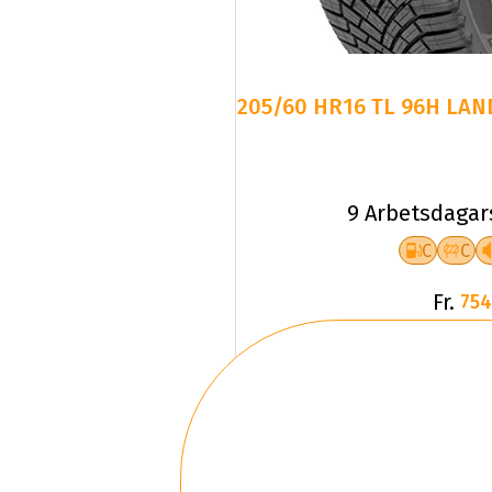
205/60 HR16 TL 96H LAN
9 Arbetsdagar
C
C
Fr.
754