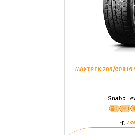
MAXTREK 205/60R16 
Snabb Le
C
D
Fr.
739