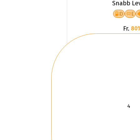
Snabb Le
D
E
Fr.
801