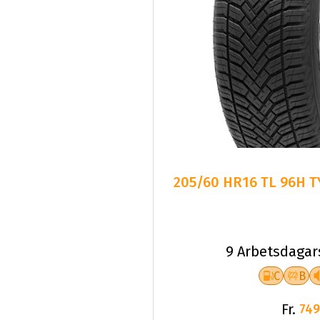
205/60 HR16 TL 96H T
9 Arbetsdagar
C
B
Fr.
749