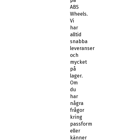
på
ABS
Wheels.
Vi
har
alltid
snabba
leveranser
och
mycket
på
lager.
Om
du
har
några
frågor
kring
passform
eller
känner