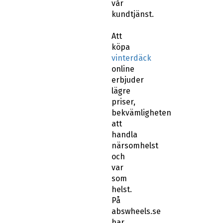
vår
kundtjänst.
Att
köpa
vinterdäck
online
erbjuder
lägre
priser,
bekvämligheten
att
handla
närsomhelst
och
var
som
helst.
På
abswheels.se
har