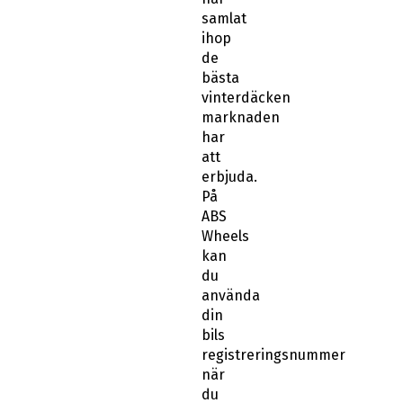
samlat
ihop
de
bästa
vinterdäcken
marknaden
har
att
erbjuda.
På
ABS
Wheels
kan
du
använda
din
bils
registreringsnummer
när
du