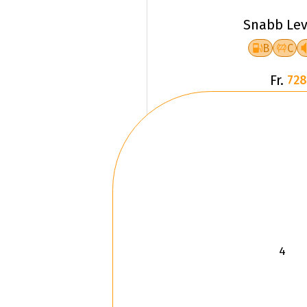
Snabb Lev
B
C
Fr.
728