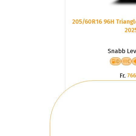
205/60R16 96H Triangl
202
Snabb Lev
D
C
Fr.
766