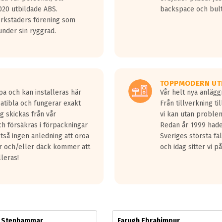
jud överträffa motorljudet.
20 utbildade ABS.
backspace och bul
v ett däck med vågar. Hög bullernivå markeras med svarta vågor
erkstäders förening som
däck.
nder sin ryggrad.
 kraven som finns i dagsläget, men är inte längre tillåtna enligt nya
ör år 2016 nya regelverk.
ecibel tystare än det regelverk som börjar gälla 2016.
TOPPMODERN UT
pa och kan installeras här
Vår helt nya anläg
patibla och fungerar exakt
Från tillverkning t
g skickas från vår
vi kan utan problem
h försäkras i förpackningar
Redan år 1999 hade 
lltså ingen anledning att oroa
Sveriges största fä
ar och/eller däck kommer att
och idag sitter vi 
lleras!
m Stenhammar
Farugh Ebrahimpur