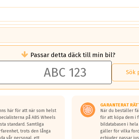
brukningen)
Passar detta däck till min bil?
 rullmotstånd.
brukning än ett klass G däck.
an 50 liter bränsle med ett klass A däck gentemot ett klass G däck.
Sök 
 vilken rutt du kör, samt vilken körstil du använder.
rtaste bromssträckan och F är den längsta.
tta lastbilar.
GARANTERAT RÄT
a in på en väg där det ligger 0.5-1.5 mm vatten.
ns här för att när som helst
När du beställer fä
a fyra billängder( ca 18meter) mellan däck med betyg A gentemot
Specialisterna på ABS Wheels
för att köpa dem i 
sta standard. Samtliga
bildatabasen i hela
rfarenhet, trots den långa
gäller för vilka for
lda vår personal, ett
erbjuder passar just