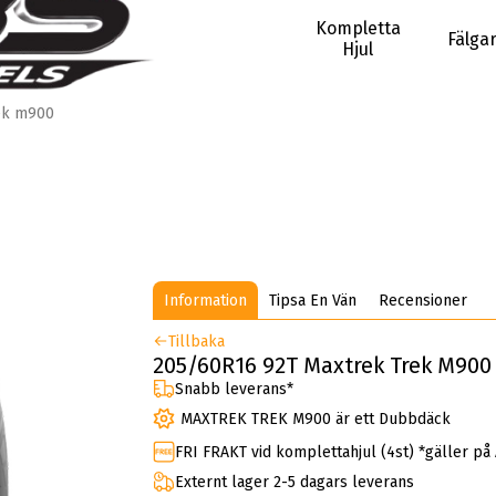
Kompletta
Fälga
Hjul
ek m900
Information
Tipsa En Vän
Recensioner
Tillbaka
205/60R16 92T Maxtrek Trek M900
Snabb leverans*
MAXTREK TREK M900 är ett Dubbdäck
FRI FRAKT vid komplettahjul (4st) *gäller på
Externt lager 2-5 dagars leverans