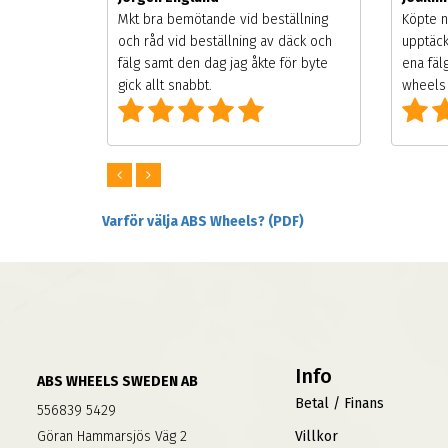
songen.
Mkt bra bemötande vid beställning
Köpte n
g men
och råd vid beställning av däck och
upptäck
digt
fälg samt den dag jag åkte för byte
ena fäl
om alla
gick allt snabbt.
wheels 
Varför välja ABS Wheels? (PDF)
Info
ABS WHEELS SWEDEN AB
Betal / Finans
556839 5429
Göran Hammarsjös Väg 2
Villkor