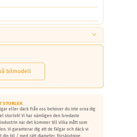
på bilmodell
T STORLEK
lgar eller däck från oss behöver du inte oroa dig
fel storlek! Vi har nämligen den bredaste
 industrin när det kommer till vilka mått som
don. Vi garanterar dig att de fälgar och däck vi
 din bil / med rätt diameter, förskjutning,