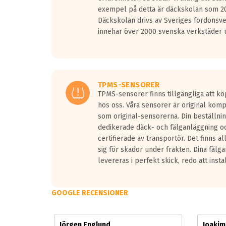
Vid körning i över 50km/h brukar rullmotståndets l
exempel på detta är däckskolan som 20
På däckmärkningen kommer det finnas en symbol a
Däckskolan drivs av Sveriges fordonsv
medans de vita vågorna påvisar om det är ett tyst 
innehar över 2000 svenska verkstäder u
Ett däck med tre svarta vågor uppnår de europeiska
regelverket som introduceras år 2016.
Ett däck med två svarta vågor är redan godkända f
Ett däck med en svart våg kommer vara minst tre d
TPMS-SENSORER
TPMS-sensorer finns tillgängliga att kö
hos oss. Våra sensorer är original kom
som original-sensorerna. Din beställnin
dedikerade däck- och fälganläggning oc
certifierade av transportör. Det finns a
sig för skador under frakten. Dina fälg
levereras i perfekt skick, redo att insta
GOOGLE RECENSIONER
Jörgen Englund
Joaki