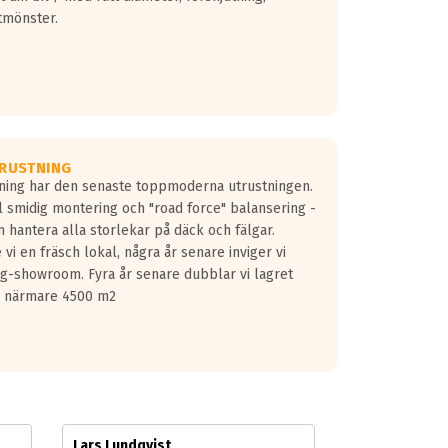
tmönster.
RUSTNING
gning har den senaste toppmoderna utrustningen.
ill smidig montering och "road force" balansering -
 hantera alla storlekar på däck och fälgar.
vi en fräsch lokal, några år senare inviger vi
lg-showroom. Fyra år senare dubblar vi lagret
på närmare 4500 m2
Lars Lundqvist