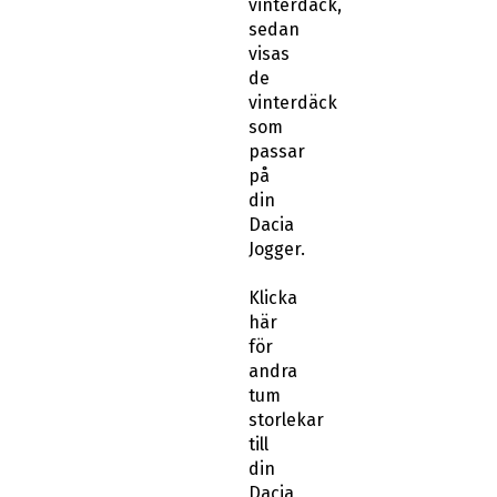
vinterdäck,
sedan
visas
de
vinterdäck
som
passar
på
din
Dacia
Jogger.
Klicka
här
för
andra
tum
storlekar
till
din
Dacia