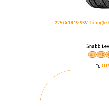
225/40R19 93V Triangle 
Snabb Lev
E
D
Fr.
1113