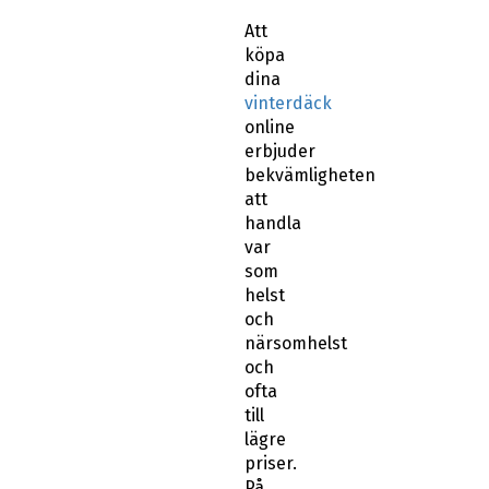
Att
köpa
dina
vinterdäck
online
erbjuder
bekvämligheten
att
handla
var
som
helst
och
närsomhelst
och
ofta
till
lägre
priser.
På