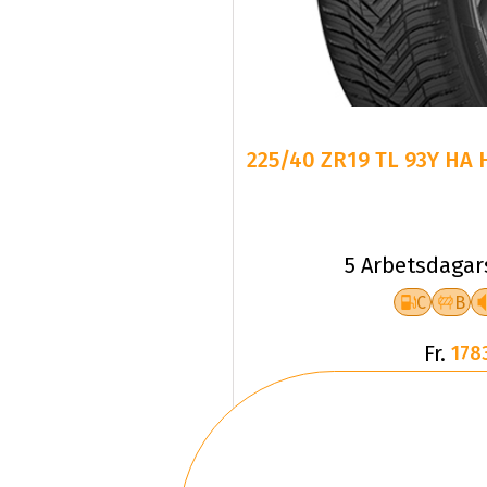
225/40 ZR19 TL 93Y HA 
5 Arbetsdagar
C
B
Fr.
178