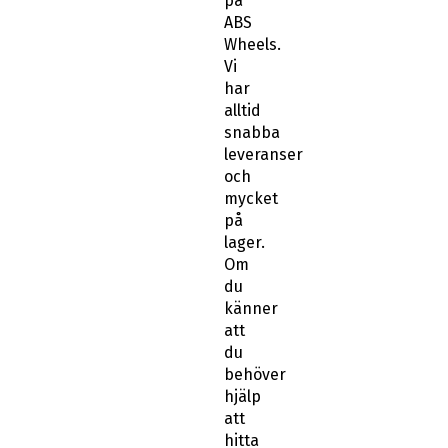
på
ABS
Wheels.
Vi
har
alltid
snabba
leveranser
och
mycket
på
lager.
Om
du
känner
att
du
behöver
hjälp
att
hitta