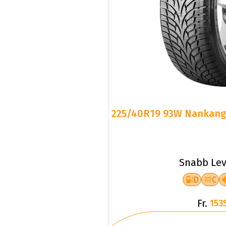
225/40R19 93W Nankang S
Snabb Lev
D
C
Fr.
1535