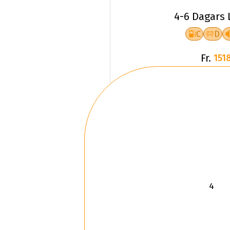
4-6 Dagars 
C
D
Fr.
1518