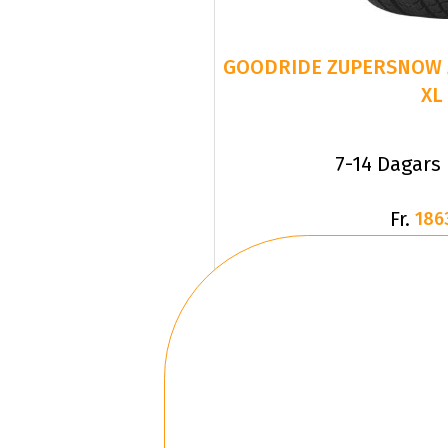
GOODRIDE ZUPERSNOW Z-
XL
7-14 Dagars
Fr.
186