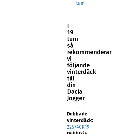
tum
I
19
tum
så
rekommenderar
vi
följande
vinterdäck
till
din
Dacia
Jogger
Dubbade
vinterdäck:
225/40R19
Dubbfria