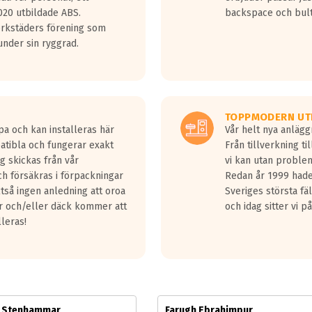
jud överträffa motorljudet.
20 utbildade ABS.
backspace och bul
v ett däck med vågar. Hög bullernivå markeras med svarta vågor
erkstäders förening som
däck.
nder sin ryggrad.
 kraven som finns i dagsläget, men är inte längre tillåtna enligt nya
ör år 2016 nya regelverk.
ecibel tystare än det regelverk som börjar gälla 2016.
TOPPMODERN UT
pa och kan installeras här
Vår helt nya anläg
patibla och fungerar exakt
Från tillverkning t
g skickas från vår
vi kan utan problem
h försäkras i förpackningar
Redan år 1999 hade 
lltså ingen anledning att oroa
Sveriges största fä
ar och/eller däck kommer att
och idag sitter vi 
lleras!
m Stenhammar
Farugh Ebrahimpur