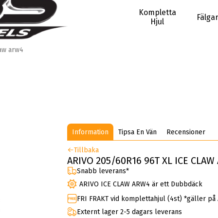
Kompletta
Fälga
Hjul
law arw4
Information
Tipsa En Vän
Recensioner
Tillbaka
ARIVO 205/60R16 96T XL ICE CLA
Snabb leverans*
ARIVO ICE CLAW ARW4 är ett Dubbdäck
FRI FRAKT vid komplettahjul (4st) *gäller på
Externt lager 2-5 dagars leverans