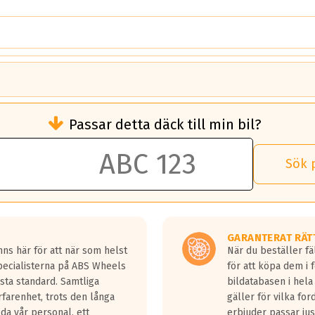
brukningen)
Passar detta däck till min bil?
 rullmotstånd.
brukning än ett klass G däck.
an 50 liter bränsle med ett klass A däck gentemot ett klass G däck.
Sök 
 vilken rutt du kör, samt vilken körstil du använder.
rtaste bromssträckan och F är den längsta.
tta lastbilar.
GARANTERAT RÄT
a in på en väg där det ligger 0.5-1.5 mm vatten.
ns här för att när som helst
När du beställer fä
a fyra billängder( ca 18meter) mellan däck med betyg A gentemot
Specialisterna på ABS Wheels
för att köpa dem i 
sta standard. Samtliga
bildatabasen i hela
rfarenhet, trots den långa
gäller för vilka for
lda vår personal, ett
erbjuder passar just