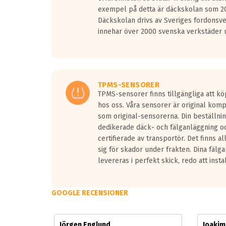
Vid körning i över 50km/h brukar rullmotståndets l
exempel på detta är däckskolan som 20
På däckmärkningen kommer det finnas en symbol a
Däckskolan drivs av Sveriges fordonsv
medans de vita vågorna påvisar om det är ett tyst 
innehar över 2000 svenska verkstäder u
Ett däck med tre svarta vågor uppnår de europeiska
regelverket som introduceras år 2016.
Ett däck med två svarta vågor är redan godkända f
Ett däck med en svart våg kommer vara minst tre d
TPMS-SENSORER
TPMS-sensorer finns tillgängliga att kö
hos oss. Våra sensorer är original kom
som original-sensorerna. Din beställnin
dedikerade däck- och fälganläggning oc
certifierade av transportör. Det finns a
sig för skador under frakten. Dina fälg
levereras i perfekt skick, redo att insta
GOOGLE RECENSIONER
Jörgen Englund
Joaki