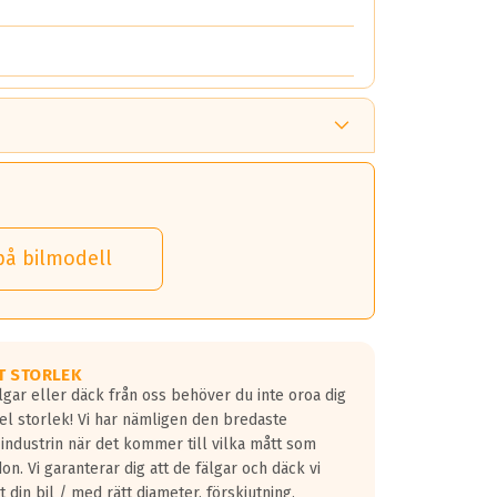
på bilmodell
T STORLEK
lgar eller däck från oss behöver du inte oroa dig
fel storlek! Vi har nämligen den bredaste
 industrin när det kommer till vilka mått som
don. Vi garanterar dig att de fälgar och däck vi
 din bil / med rätt diameter, förskjutning,