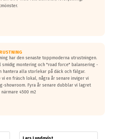
tmönster.
RUSTNING
gning har den senaste toppmoderna utrustningen.
ill smidig montering och "road force" balansering -
 hantera alla storlekar på däck och fälgar.
vi en fräsch lokal, några år senare inviger vi
lg-showroom. Fyra år senare dubblar vi lagret
på närmare 4500 m2
Lars Lundqvist