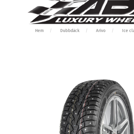
Hem
Dubbdäck
Arivo
Ice c