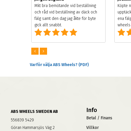
songen.
Mkt bra bemötande vid beställning
Köpte n
g men
och råd vid beställning av däck och
upptäck
digt
fälg samt den dag jag åkte för byte
ena fäl
om alla
gick allt snabbt.
wheels 
Varför välja ABS Wheels? (PDF)
Info
ABS WHEELS SWEDEN AB
Betal / Finans
556839 5429
Göran Hammarsjös Väg 2
Villkor