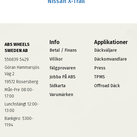
Nissan X-Trail
Info
Applikationer
ABS WHEELS
Betal / Finans
Däckväljare
SWEDEN AB
Villkor
Däckomvandlare
556839 5429
Göran Hammarsjös
Fälgprovaren
Press
Väg 2
Jobba På ABS
TPMS
19572 Rosersberg
Sidkarta
Offroad Däck
Mån-Fre 08:00-
Varumärken
17:00
Lunchstängt 12:00-
13:00
Bankgiro: 5300-
1194