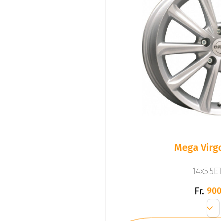
Mega Virgo
14x5.5ET
Fr.
900