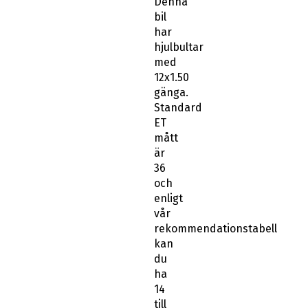
Denna
bil
har
hjulbultar
med
12x1.50
gänga.
Standard
ET
mått
är
36
och
enligt
vår
rekommendationstabell
kan
du
ha
14
till