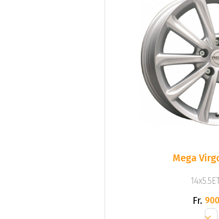
Mega Virgo
14x5.5ET
Fr.
900