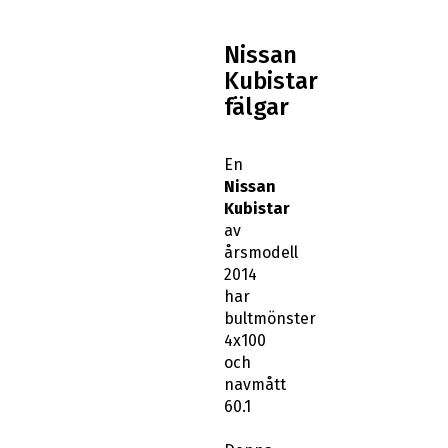
Nissan
Kubistar
fälgar
En
Nissan
Kubistar
av
årsmodell
2014
har
bultmönster
4x100
och
navmått
60.1