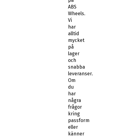
på
ABS
Wheels.
Vi
har
alltid
mycket
på
lager
och
snabba
leveranser.
Om
du
har
några
frågor
kring
passform
eller
känner