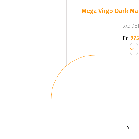
Mega Virgo Dark Mat
15x6.0ET
Fr.
975