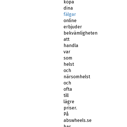
köpa
dina
fälgar
online
erbjuder
bekvämligheten
att
handla
var
som
helst
och
närsomhelst
och
ofta
till
lägre
priser.
På
abswheels.se
har