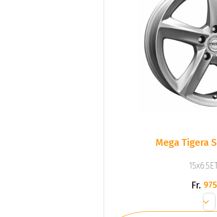
Mega Tigera Si
15x6.5ET
Fr.
975