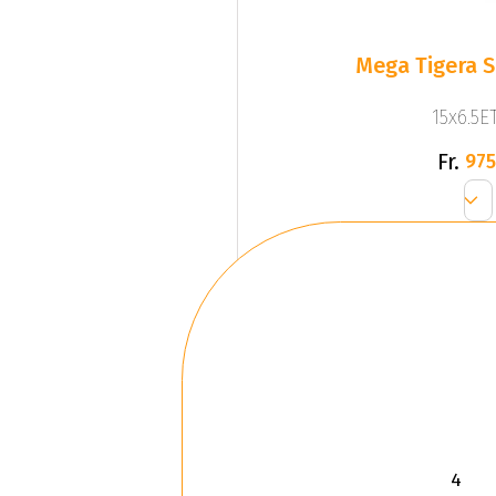
Mega Tigera Si
15x6.5ET
Fr.
975