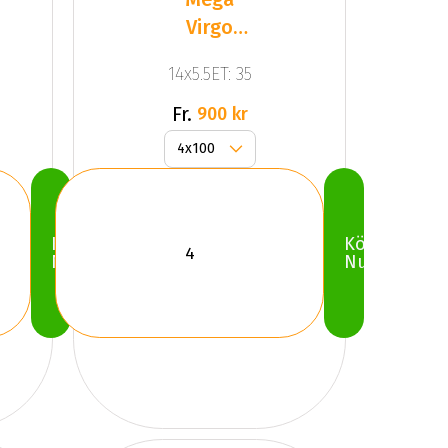
Virgo
Silver
14x5.5ET: 35
Fr.
900 kr
Köp
Köp
Nu
Nu