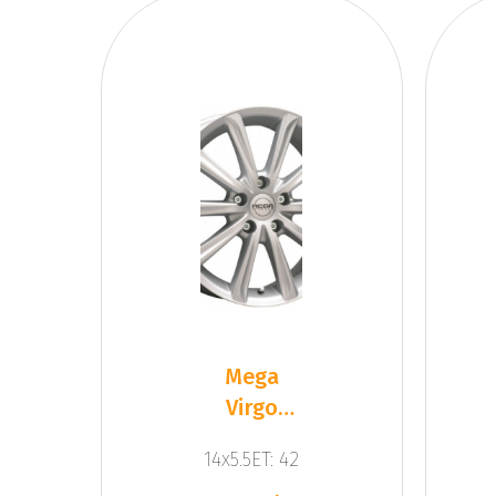
Mega
Virgo
Silver
14x5.5ET: 42