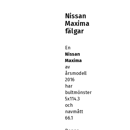
Nissan
Maxima
fälgar
En
Nissan
Maxima
av
årsmodell
2016
har
bultmönster
5x114.3
och
navmått
66.1