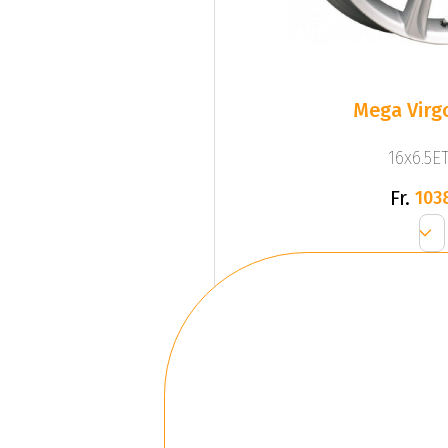
Mega Virgo
16x6.5ET
Fr.
103