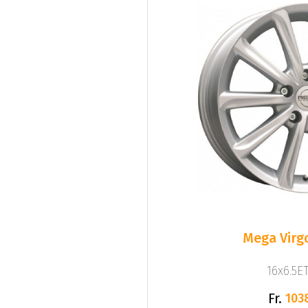
Mega Virgo
16x6.5ET
Fr.
103