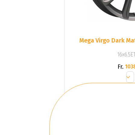
Mega Virgo Dark Mat
16x6.5ET
Fr.
103