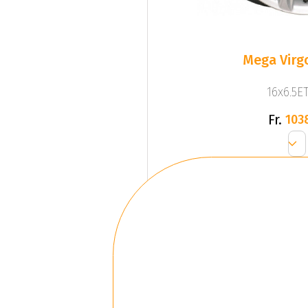
Mega Virgo
16x6.5ET
Fr.
103