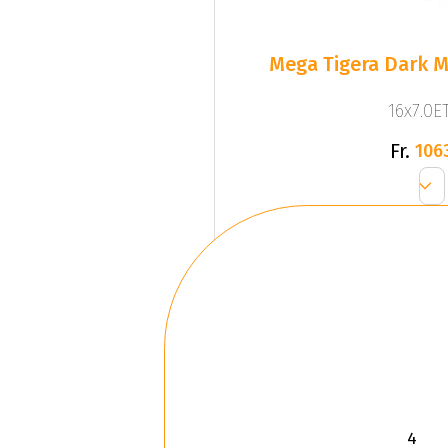
Mega Tigera Dark M
16x7.0ET
Fr.
106