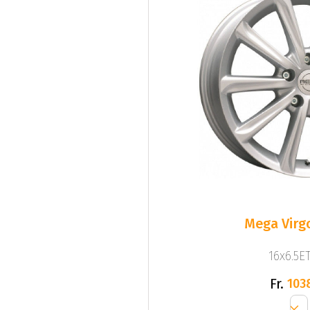
Mega Virgo
16x6.5ET
Fr.
103