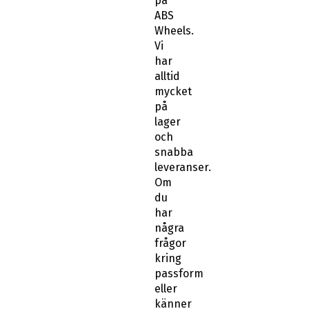
på
ABS
Wheels.
Vi
har
alltid
mycket
på
lager
och
snabba
leveranser.
Om
du
har
några
frågor
kring
passform
eller
känner