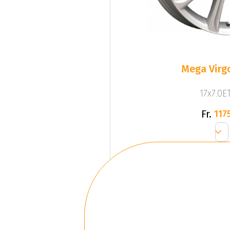
Mega Virgo
17x7.0ET
Fr.
1175