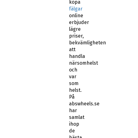
köpa
fälgar
online
erbjuder
lägre
priser,
bekvämligheten
att
handla
närsomhelst
och
var
som
helst.
På
abswheels.se
har
samlat
ihop
de
bästa