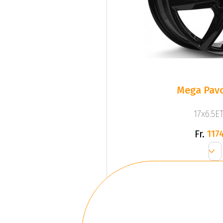
Mega Pavo
17x6.5ET
Fr.
1174