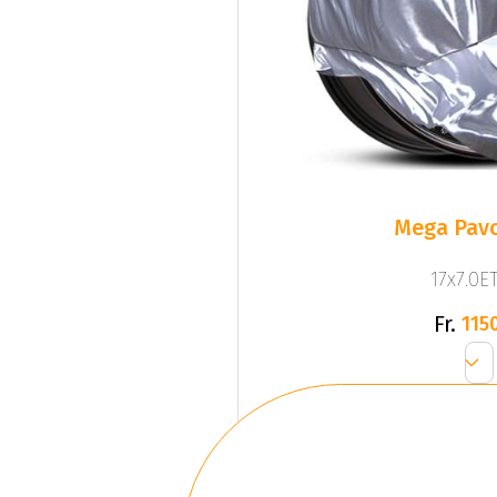
Mega Pavo
17x7.0ET
Fr.
1150