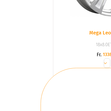
Mega Leo 
18x8.0ET
Fr.
133