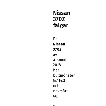
Nissan
370Z
fälgar
En
Nissan
370Z
av
årsmodell
2018
har
bultmönster
5x114.3
och
navmått
66.1