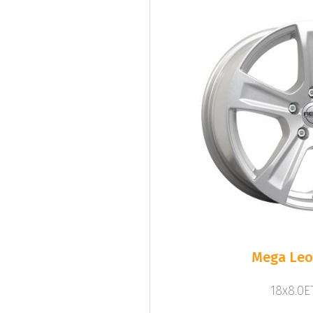
Mega Leo 
18x8.0ET