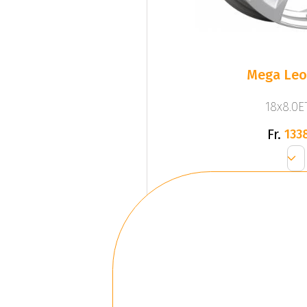
Mega Leo 
18x8.0ET
Fr.
133