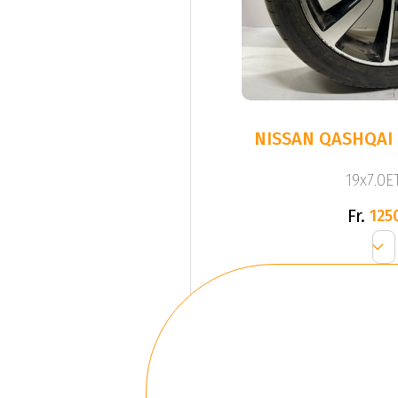
NISSAN QASHQAI 
19x7.0ET
Fr.
125