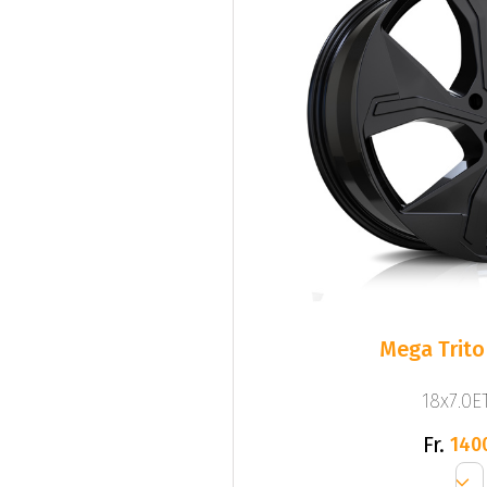
Mega Trito
18x7.0ET
Fr.
140