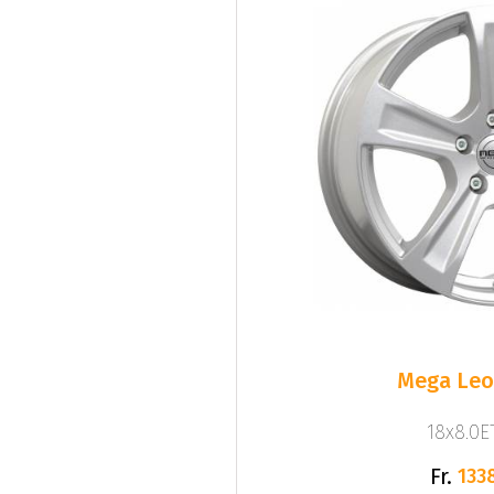
Mega Leo 
18x8.0ET
Fr.
133