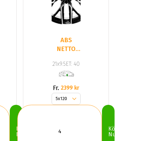
ABS
NETTO
GPX Gloss
21x9.5ET: 40
Black /
Polish
Fr.
2399 kr
Köp
Köp
Nu
Nu