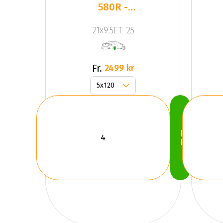
580R -
Corsa
21x9.5ET: 25
Black
(SET)
Fr.
2499 kr
Köp
Nu