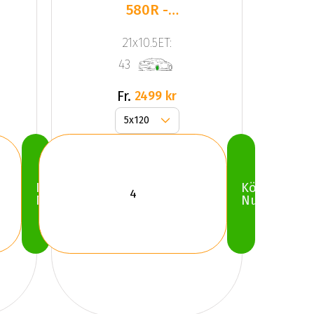
580R -
Carbon
21x10.5ET:
Grey/Brushe
43
Fr.
2499 kr
Köp
Köp
Nu
Nu