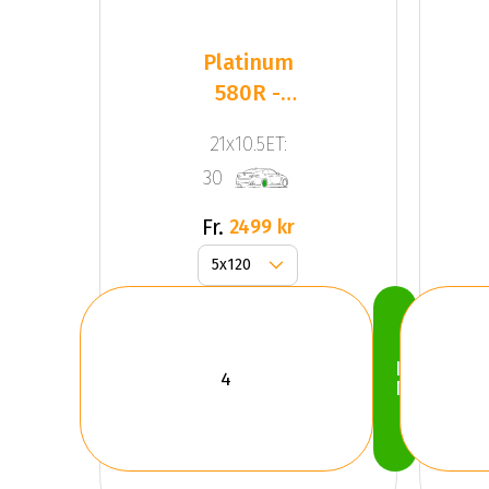
Platinum
580R -
Corsa
21x10.5ET:
Black
30
(SET)
Fr.
2499 kr
Köp
Nu