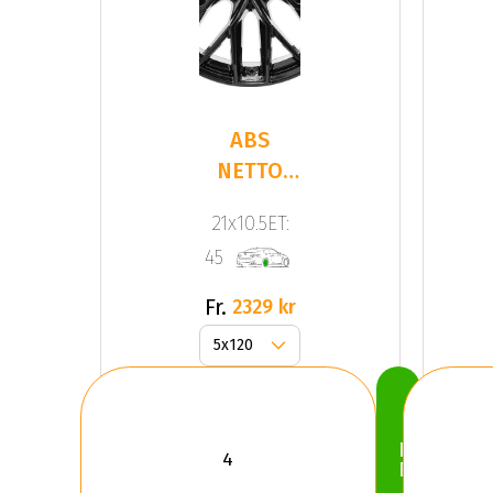
ABS
NETTO
GPX Gloss
21x10.5ET:
Black
45
Fr.
2329 kr
Köp
Nu