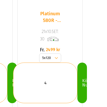
Platinum
580R -
Corsa
21x10.5ET:
Black
30
(SET)
Fr.
2499 kr
Köp
Köp
Nu
Nu