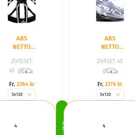
ABS
ABS
NETTO
NETTO
GPX Gloss
GPX
21x10.5ET:
21x9.5ET: 40
Black /
GLOSS
45
Polish
BLACK
Fr.
Fr.
2364 kr
2376 kr
Köp
Nu