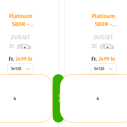
Platinum
Platinum
580R -
580R -
Corsa
Corsa
21x10.5ET:
21x10.5ET:
Black
Black
30
30
(SET)
(SET)
Fr.
Fr.
2499 kr
2499 kr
Köp
Nu