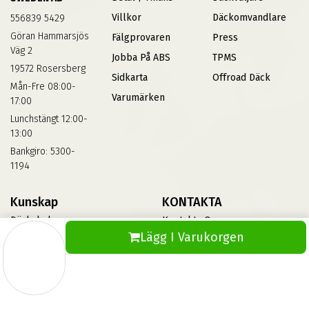
Villkor
Däckomvandlare
556839 5429
Göran Hammarsjös
Fälgprovaren
Press
Väg 2
Jobba På ABS
TPMS
19572 Rosersberg
Sidkarta
Offroad Däck
Mån-Fre 08:00-
Varumärken
17:00
Lunchstängt 12:00-
13:00
Bankgiro: 5300-
1194
Kunskap
KONTAKTA
Däckskola
Kontakta Oss
Lägg I Varukorgen
Blog
Vinterdäck
FAQs
Informationsbank Av Däck
Och Fälgar