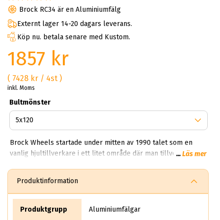
Brock RC34 är en Aluminiumfälg
Externt lager 14-20 dagars leverans.
Köp nu. betala senare med Kustom.
1857 kr
( 7428 kr / 4st )
inkl. Moms
Bultmönster
Brock Wheels startade under mitten av 1990 talet som en
vanlig hjultillverkare i ett litet område där man tillverkade
...
Läs mer
vanliga fälgar för sedaner. Idag har Brock en produktion som
träcker sig över 850,000 fälgar per dag. Kan du tänka dig
Produktinformation
850,000 brock fälgar per dag? Helt sjukt!? Första gången vi
fick veta det här vart experterna på ABS Wheels chockade.
Det säljer rent teoretiskt mer än 10 miljoner aluminiumhjul
Produktgrupp
Aluminiumfälgar
per år.