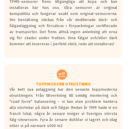
TPMS-sensorer finns tillgängliga att köpa och kan
installeras här hos oss. Våra sensorer är original
kompatibla och fungerar exakt som original-sensorerna.
Din beställning skickas från vår dedikerade däck- och
fälganläggning och försäkras i förpackningar certifierade
av transportör. Det finns alltså ingen anledning att oroa
sig för skador under frakten. Dina fälgar och/eller däck
kommer att levereras i perfekt skick, redo att installeras!
TOPPMODERN UTRUSTNING
Vår helt nya anläggning har den senaste toppmoderna
utrustningen. Från tillverkning till smidig montering och
"road force" balansering - vi kan utan problem hantera
alla storlekar på däck och fälgar. Redan år 1999 hade vi en
fräsch lokal, några år senare inviger vi Sveriges största
fälg-showroom. Fyra år senare dubblar vi lagret och idag
sitter vi på närmare 4500 m2