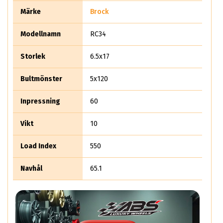
Märke
Brock
Modellnamn
RC34
Storlek
6.5x17
Bultmönster
5x120
Inpressning
60
Vikt
10
Load Index
550
Navhål
65.1