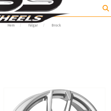
Hem
Fälgar
Brock