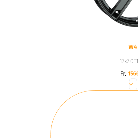
W4
17x7.0ET
Fr.
156