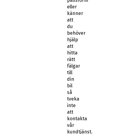
passform
eller
känner
att
du
behöver
hjälp
att
hitta
rätt
fälgar
till
din
bil
så
tveka
inte
att
kontakta
vår
kundtjänst.