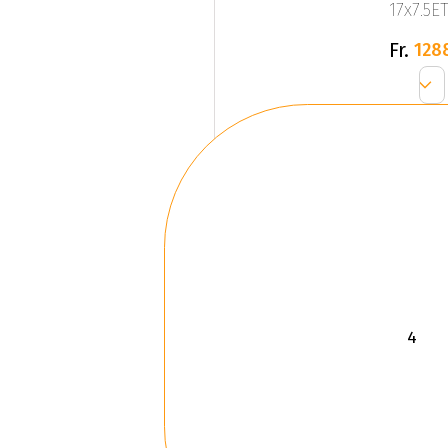
17x7.5ET
Fr.
128