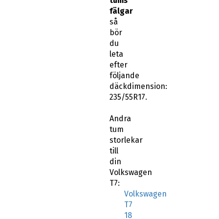
tums
fälgar
så
bör
du
leta
efter
följande
däckdimension:
235/55R17.
Andra
tum
storlekar
till
din
Volkswagen
T7:
Volkswagen
T7
18