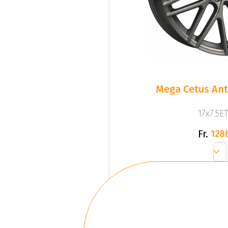
Mega Cetus Ant
17x7.5ET
Fr.
128