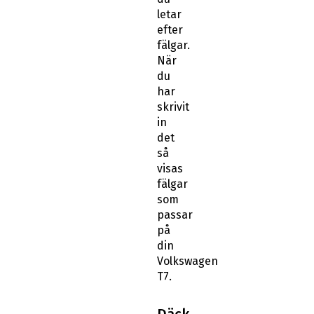
letar
efter
fälgar.
När
du
har
skrivit
in
det
så
visas
fälgar
som
passar
på
din
Volkswagen
T7.
Däck