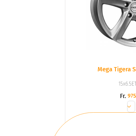
Mega Tigera Si
15x6.5ET
Fr.
975