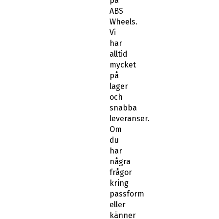
på
ABS
Wheels.
Vi
har
alltid
mycket
på
lager
och
snabba
leveranser.
Om
du
har
några
frågor
kring
passform
eller
känner