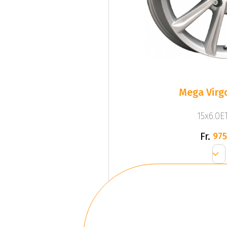
Mega Virgo
15x6.0ET
Fr.
975