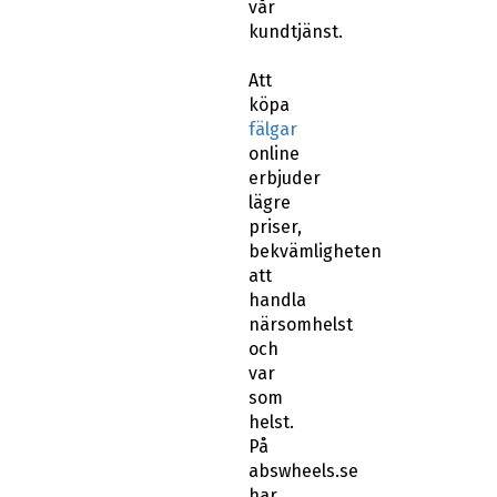
vår
kundtjänst.
Att
köpa
fälgar
online
erbjuder
lägre
priser,
bekvämligheten
att
handla
närsomhelst
och
var
som
helst.
På
abswheels.se
har