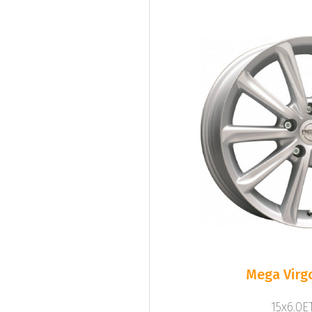
Mega Virgo
15x6.0ET