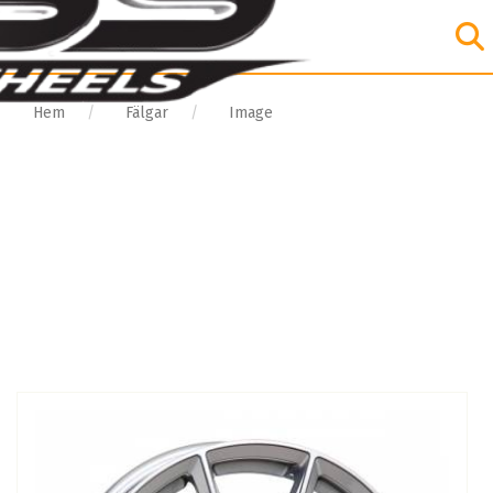
Hem
Fälgar
Image