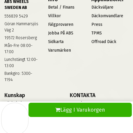
ABS WHEELS
Betal / Finans
Däckväljare
SWEDEN AB
Villkor
Däckomvandlare
556839 5429
Göran Hammarsjös
Fälgprovaren
Press
Väg 2
Jobba På ABS
TPMS
19572 Rosersberg
Sidkarta
Offroad Däck
Mån-Fre 08:00-
Varumärken
17:00
Lunchstängt 12:00-
13:00
Bankgiro: 5300-
1194
Kunskap
KONTAKTA
Däckskola
Kontakta Oss
Lägg I Varukorgen
Blog
Vinterdäck
FAQs
Informationsbank Av Däck