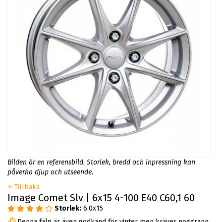
Bilden är en referensbild. Storlek, bredd och inpressning kan
påverka djup och utseende.
Tillbaka
Image Comet Slv | 6x15 4-100 E40 C60,1 60
Storlek:
6.0x15
Denna fälg är även godkänd för vinter men kräver noggrann