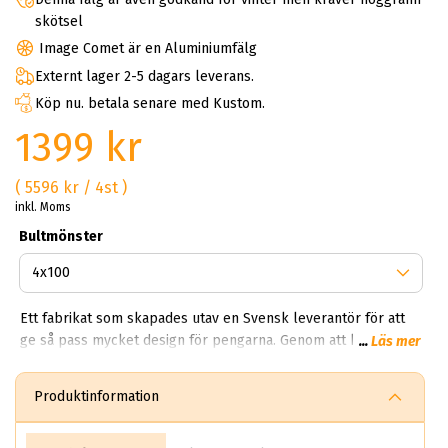
skötsel
Image Comet är en Aluminiumfälg
Externt lager 2-5 dagars leverans.
Köp nu. betala senare med Kustom.
1399 kr
( 5596 kr / 4st )
inkl. Moms
Bultmönster
Ett fabrikat som skapades utav en Svensk leverantör för att
ge så pass mycket design för pengarna. Genom att köpa
...
Läs mer
image kan du få ett set schyssta fälgar till priset av två
vanliga fälgar. Varför bör man köpa Image fälgar? Du får en
Produktinformation
snygg, lättvättad och fem-sju ekrad fälg för en billig peng.
Image är lämpliga för både sommar och vinter. Just därför ska