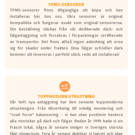
TPMS-SENSORER
TPMS-sensorer finns tillgängliga att köpa och kan
installeras här hos oss. Våra sensorer är original
kompatibla och fungerar exakt som original-sensorerna.
Din beställning skickas från vår dedikerade däck- och
fälganläggning och försäkras i förpackningar certifierade
av transportör. Det finns alltså ingen anledning att oroa
sig för skador under frakten. Dina fälgar och/eller däck
kommer att levereras i perfekt skick, redo att installeras!
TOPPMODERN UTRUSTNING
Vår helt nya anläggning har den senaste toppmoderna
utrustningen. Från tillverkning till smidig montering och
"road force" balansering - vi kan utan problem hantera
alla storlekar på däck och fälgar. Redan år 1999 hade vi en
fräsch lokal, några år senare inviger vi Sveriges största
fälg-showroom. Fyra år senare dubblar vi lagret och idag