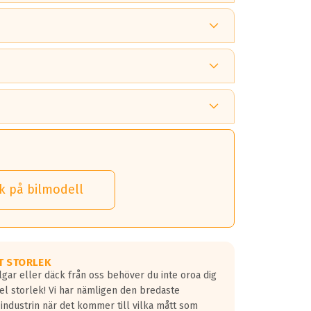
 tänka på.
k på bilmodell
 detta.
 dina däck.
T STORLEK
lgar eller däck från oss behöver du inte oroa dig
fel storlek! Vi har nämligen den bredaste
 industrin när det kommer till vilka mått som