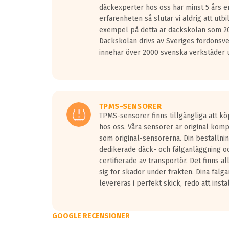
däckexperter hos oss har minst 5 års e
erfarenheten så slutar vi aldrig att utbi
exempel på detta är däckskolan som 20
Däckskolan drivs av Sveriges fordonsv
innehar över 2000 svenska verkstäder u
TPMS-SENSORER
TPMS-sensorer finns tillgängliga att kö
hos oss. Våra sensorer är original kom
som original-sensorerna. Din beställnin
dedikerade däck- och fälganläggning oc
certifierade av transportör. Det finns a
sig för skador under frakten. Dina fälg
levereras i perfekt skick, redo att insta
GOOGLE RECENSIONER