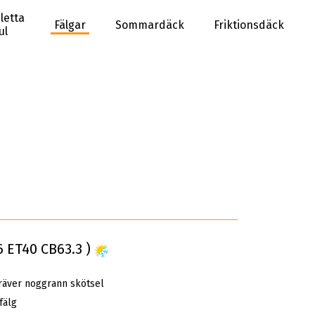
letta
Fälgar
Sommardäck
Friktionsdäck
ul
6 ET40 CB63.3 )
räver noggrann skötsel
fälg