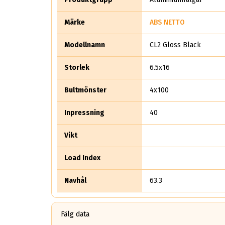
Märke
ABS NETTO
Modellnamn
CL2 Gloss Black
Storlek
6.5x16
Bultmönster
4x100
Inpressning
40
Vikt
Load Index
Navhål
63.3
Fälg data