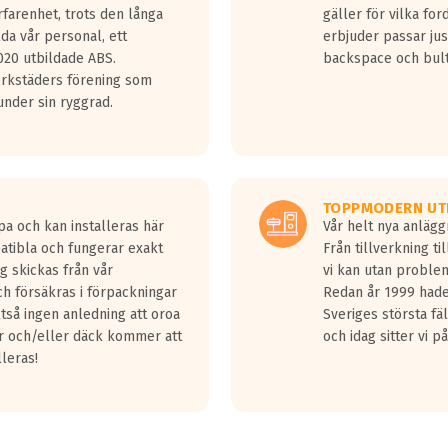
rfarenhet, trots den långa
gäller för vilka for
lda vår personal, ett
erbjuder passar just
20 utbildade ABS.
backspace och bul
erkstäders förening som
nder sin ryggrad.
TOPPMODERN UT
pa och kan installeras här
Vår helt nya anläg
patibla och fungerar exakt
Från tillverkning t
g skickas från vår
vi kan utan problem
h försäkras i förpackningar
Redan år 1999 hade 
lltså ingen anledning att oroa
Sveriges största fä
ar och/eller däck kommer att
och idag sitter vi 
lleras!