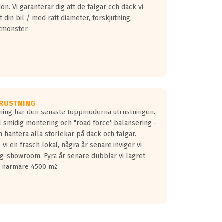
don. Vi garanterar dig att de fälgar och däck vi
 din bil / med rätt diameter, förskjutning,
tmönster.
RUSTNING
gning har den senaste toppmoderna utrustningen.
ill smidig montering och "road force" balansering -
 hantera alla storlekar på däck och fälgar.
vi en fräsch lokal, några år senare inviger vi
lg-showroom. Fyra år senare dubblar vi lagret
på närmare 4500 m2