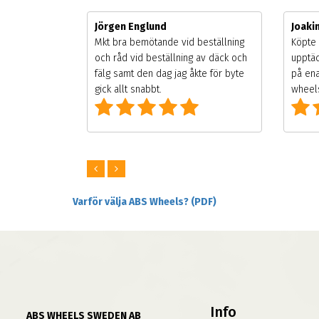
Jörgen Englund
Joak
gsäsongen.
Mkt bra bemötande vid beställning
Köpte 
ning men
och råd vid beställning av däck och
upptäc
 väldigt
fälg samt den dag jag åkte för byte
på ena
ng som alla
gick allt snabbt.
wheels
Varför välja ABS Wheels? (PDF)
Info
ABS WHEELS SWEDEN AB