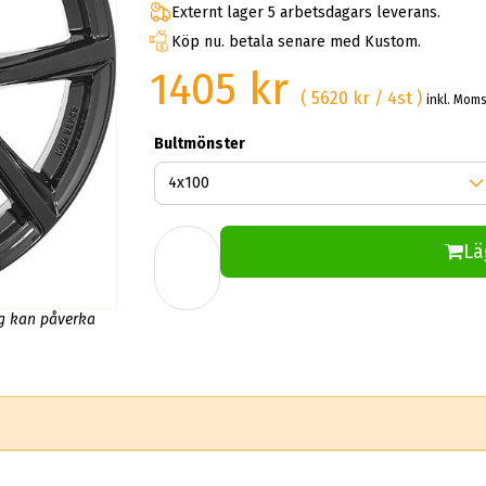
Externt lager 5 arbetsdagars leverans.
Köp nu. betala senare med Kustom.
1405 kr
( 5620 kr / 4st )
inkl. Mom
Bultmönster
Lä
ng kan påverka