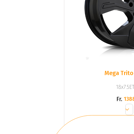
Mega Trito
18x7.5ET
Fr.
138