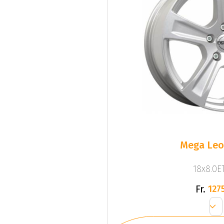
Mega Leo 
18x8.0ET
Fr.
1275