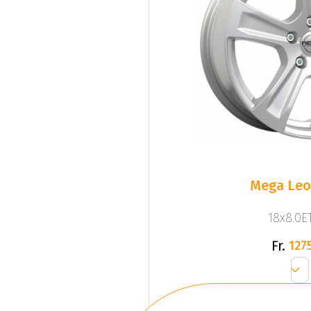
Mega Leo 
18x8.0ET
Fr.
1275