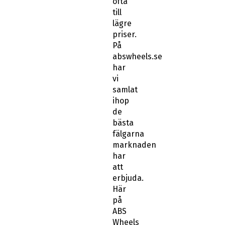
ofta
till
lägre
priser.
På
abswheels.se
har
vi
samlat
ihop
de
bästa
fälgarna
marknaden
har
att
erbjuda.
Här
på
ABS
Wheels