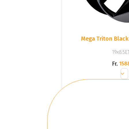
Mega Triton Black
19x8.5ET
Fr.
158