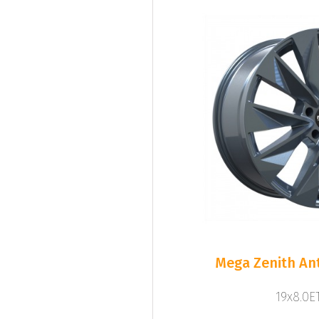
Mega Zenith Ant
19x8.0ET