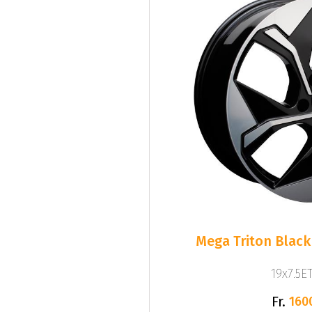
Mega Triton Black
19x7.5ET
Fr.
160