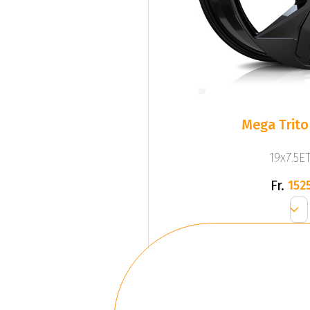
Mega Trito
19x7.5ET
Fr.
1525