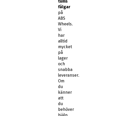
tums
fälgar
på
ABS
Wheels.
Vi
har
alltid
mycket
på
lager
och
snabba
leveranser.
Om
du
känner
att
du
behöver
hjälp