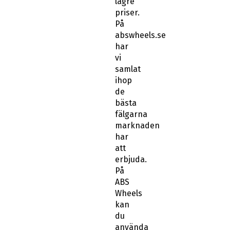
lägre
priser.
På
abswheels.se
har
vi
samlat
ihop
de
bästa
fälgarna
marknaden
har
att
erbjuda.
På
ABS
Wheels
kan
du
använda