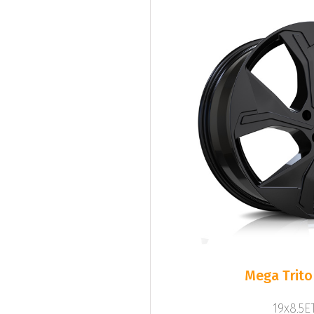
Mega Trito
19x8.5ET