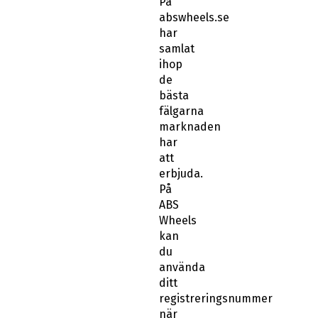
På
abswheels.se
har
samlat
ihop
de
bästa
fälgarna
marknaden
har
att
erbjuda.
På
ABS
Wheels
kan
du
använda
ditt
registreringsnummer
när