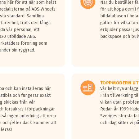
ns här för att när som helst
När du beställer fä
Specialisterna på ABS Wheels
för att köpa dem i 
sta standard. Samtliga
bildatabasen i hela
rfarenhet, trots den långa
gäller för vilka for
lda vår personal, ett
erbjuder passar just
20 utbildade ABS.
backspace och bul
erkstäders förening som
nder sin ryggrad.
TOPPMODERN UT
pa och kan installeras här
Vår helt nya anläg
patibla och fungerar exakt
Från tillverkning t
g skickas från vår
vi kan utan problem
h försäkras i förpackningar
Redan år 1999 hade 
lltså ingen anledning att oroa
Sveriges största fä
ar och/eller däck kommer att
och idag sitter vi 
lleras!