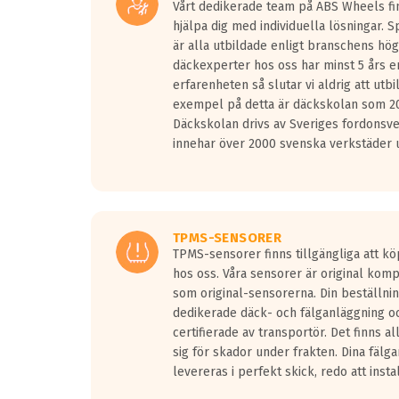
Vårt dedikerade team på ABS Wheels fin
hjälpa dig med individuella lösningar. 
är alla utbildade enligt branschens hög
däckexperter hos oss har minst 5 års e
erfarenheten så slutar vi aldrig att utbi
exempel på detta är däckskolan som 20
Däckskolan drivs av Sveriges fordonsv
innehar över 2000 svenska verkstäder u
TPMS-SENSORER
TPMS-sensorer finns tillgängliga att kö
hos oss. Våra sensorer är original kom
som original-sensorerna. Din beställnin
dedikerade däck- och fälganläggning oc
certifierade av transportör. Det finns a
sig för skador under frakten. Dina fälg
levereras i perfekt skick, redo att insta