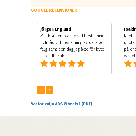
GOOGLE RECENSIONER
Jörgen Englund
Joak
gsäsongen.
Mkt bra bemötande vid beställning
Köpte 
ning men
och råd vid beställning av däck och
upptäc
 väldigt
fälg samt den dag jag åkte för byte
på ena
ng som alla
gick allt snabbt.
wheels
Varför välja ABS Wheels? (PDF)