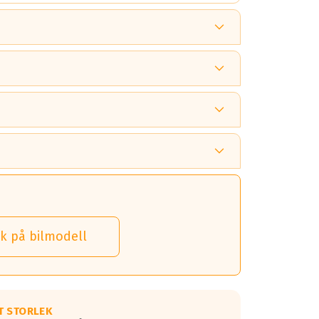
 tänka på.
k på bilmodell
 detta.
 dina däck.
T STORLEK