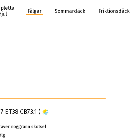
pletta
Fälgar
Sommardäck
Friktionsdäck
Hjul
17 ET38 CB73.1 )
räver noggrann skötsel
älg