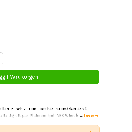
gg I Varukorgen
ellan 19 och 21 tum. Det här varumärket är så
ffa dig ett par Platinum hjul, ABS Wheels är
...
Läs mer
exklusiv återförsäljare för hela Platinum USA. - priserna du ser nedan är redan reducerade med 50%. Först till kvarn gäller!