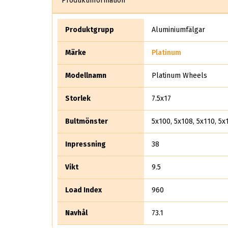
Produktinformation
Produktgrupp
Aluminiumfälgar
Märke
Platinum
Modellnamn
Platinum Wheels
Storlek
7.5x17
Bultmönster
5x100, 5x108, 5x110, 5x
Inpressning
38
Vikt
9.5
Load Index
960
Navhål
73.1