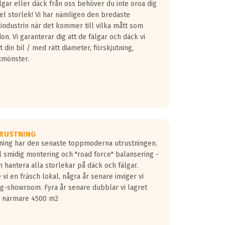
lgar eller däck från oss behöver du inte oroa dig
fel storlek! Vi har nämligen den bredaste
 industrin när det kommer till vilka mått som
don. Vi garanterar dig att de fälgar och däck vi
 din bil / med rätt diameter, förskjutning,
tmönster.
RUSTNING
gning har den senaste toppmoderna utrustningen.
ill smidig montering och "road force" balansering -
 hantera alla storlekar på däck och fälgar.
vi en fräsch lokal, några år senare inviger vi
lg-showroom. Fyra år senare dubblar vi lagret
på närmare 4500 m2