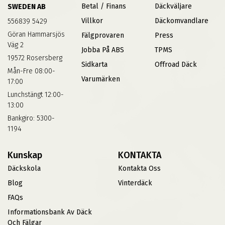
Betal / Finans
Däckväljare
SWEDEN AB
Villkor
Däckomvandlare
556839 5429
Göran Hammarsjös
Fälgprovaren
Press
Väg 2
Jobba På ABS
TPMS
19572 Rosersberg
Sidkarta
Offroad Däck
Mån-Fre 08:00-
Varumärken
17:00
Lunchstängt 12:00-
13:00
Bankgiro: 5300-
1194
Kunskap
KONTAKTA
Däckskola
Kontakta Oss
Blog
Vinterdäck
FAQs
Informationsbank Av Däck
Och Fälgar