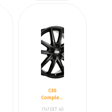
C30
Complete
Black
17x7.0ET: 40
Gloss