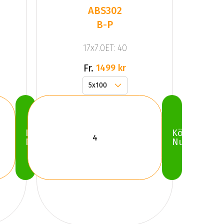
ABS302
B-P
17x7.0ET: 40
Fr.
1499 kr
Köp
Köp
Nu
Nu