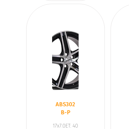
ABS302
B-P
17x7.0ET: 40