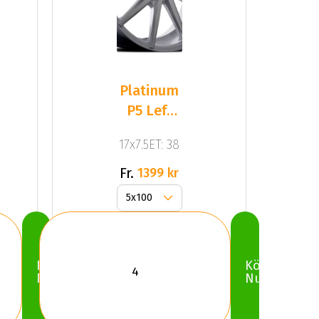
Platinum
P5 Left
(UJ) Silver
17x7.5ET: 38
Fr.
1399 kr
Köp
Köp
Nu
Nu