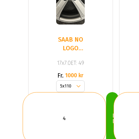
SAAB NO
LOGO
ORIGINAL
17x7.0ET: 49
FÄLG -
BEG
Fr.
1000 kr
Köp
Nu