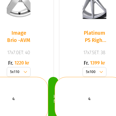
Image
Platinum
Brio -AVM
P5 Right
(DJ) Silver
17x7.0ET: 40
17x7.5ET: 38
Fr.
Fr.
1220 kr
1399 kr
Köp
Nu