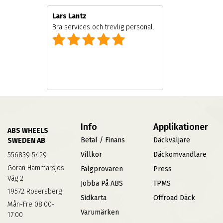
Lars Lantz
e
Bra services och trevlig personal.
Info
Applikationer
ABS WHEELS
Betal / Finans
Däckväljare
SWEDEN AB
Villkor
Däckomvandlare
556839 5429
Göran Hammarsjös
Fälgprovaren
Press
Väg 2
Jobba På ABS
TPMS
19572 Rosersberg
Sidkarta
Offroad Däck
Mån-Fre 08:00-
Varumärken
17:00