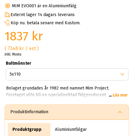
MIM EVO001 är en Aluminiumfälg
Externt lager 14 dagars leverans
Köp nu. betala senare med Kustom.
1837 kr
( 7348 kr / 4st )
inkl. Moms
Bultmönster
Bolaget grundades år 1982 med namnet Mim Project.
Företaget ville bli en specialinriktad fälgproducent inom
...
Läs mer
designhjul. Framgången blev dock större än vad grundarna
anade och på kort tid flyttade man över logistik, tillverkning
Produktinformation
och produktion till tredje part. Idag är Mim ett ledande bolag
i branschen.
Produktgrupp
Aluminiumfälgar