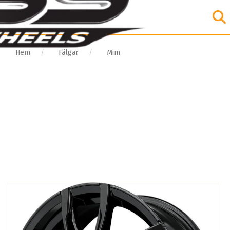
Hem
Fälgar
Mim