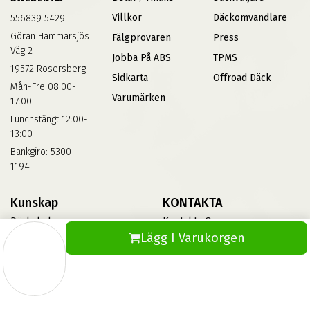
Villkor
Däckomvandlare
556839 5429
Göran Hammarsjös
Fälgprovaren
Press
Väg 2
Jobba På ABS
TPMS
19572 Rosersberg
Sidkarta
Offroad Däck
Mån-Fre 08:00-
Varumärken
17:00
Lunchstängt 12:00-
13:00
Bankgiro: 5300-
1194
Kunskap
KONTAKTA
Däckskola
Kontakta Oss
Lägg I Varukorgen
Blog
Vinterdäck
FAQs
Informationsbank Av Däck
Och Fälgar