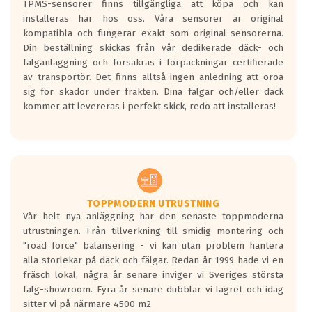
TPMS-sensorer finns tillgängliga att köpa och kan
installeras här hos oss. Våra sensorer är original
kompatibla och fungerar exakt som original-sensorerna.
Din beställning skickas från vår dedikerade däck- och
fälganläggning och försäkras i förpackningar certifierade
av transportör. Det finns alltså ingen anledning att oroa
sig för skador under frakten. Dina fälgar och/eller däck
kommer att levereras i perfekt skick, redo att installeras!
TOPPMODERN UTRUSTNING
Vår helt nya anläggning har den senaste toppmoderna
utrustningen. Från tillverkning till smidig montering och
"road force" balansering - vi kan utan problem hantera
alla storlekar på däck och fälgar. Redan år 1999 hade vi en
fräsch lokal, några år senare inviger vi Sveriges största
fälg-showroom. Fyra år senare dubblar vi lagret och idag
sitter vi på närmare 4500 m2