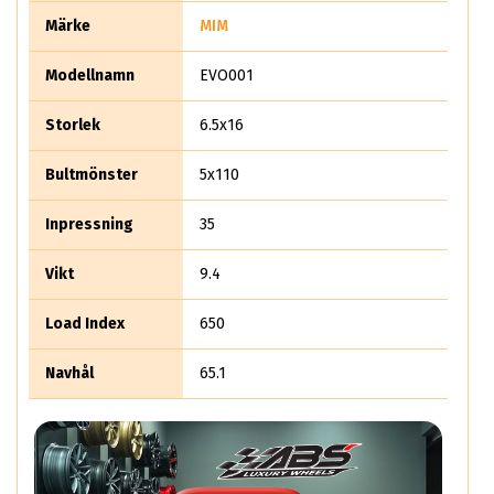
Märke
MIM
Modellnamn
EVO001
Storlek
6.5x16
Bultmönster
5x110
Inpressning
35
Vikt
9.4
Load Index
650
Navhål
65.1